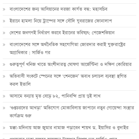
বাংলাদেশের জন্য আসিয়ানের দরজা কার্যত বন্ধ: মহাসচিব
ইরানে হামলা নিয়ে ট্রাম্পের সঙ্গে সৌদি যুবরাজের ফোনালাপ
দেশের জনগণই নির্ধারণ করবে ইরানের ভবিষ্যৎ: পেজেশকিয়ান
বাংলাদেশের সঙ্গে অর্থনৈতিক সহযোগিতা জোরদার করাই যুক্তরাষ্ট্রের
অগ্রাধিকার : সার্জিও গর
গুরুত্বপূর্ণ খনিজ খাতে অংশীদারত্ব ঘোষণা আর্জেন্টিনা ও দক্ষিণ কোরিয়ার
অভিবাসী সংকটে স্পেনের সঙ্গে ‘শেনজেন’ অবাধ চলাচল ব্যবস্থা স্থগিত
করল ইতালি
আসামে বন্যায় মৃত বেড়ে ৮২, পানিবন্দি প্রায় দুই লাখ
‘গুপ্তচরদের আখড়া’ অভিযোগ মোকাবিলায় জাপানে নতুন গোয়েন্দা সংস্থার
কার্যক্রম শুরু
মক্কা-মদিনায় আজ জুমার নামাজ পড়াবেন শায়খ ড. ইয়াসির ও বুদাইর