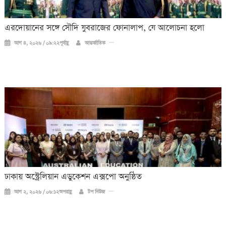
এরদোয়ানের সঙ্গে সৌদি যুবরাজের ফোনালাপ, যে আলোচনা হলো
আগ ৪, ২০২৬ / ০৯:২২পূর্বাহ্ণ
আন্তর্জাতিক
ঢাকায় অস্ট্রেলিয়ান এডুকেশন এক্সপো অনুষ্ঠিত
আগ ২, ২০২৬ / ০৬:১২অপরাহ্ণ
টপ নিউজ