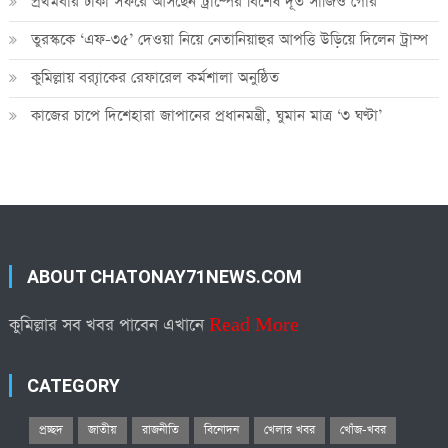
প্রথমবার ঢাকা সফরে আসছেন ট্রাম্পের বিশেষ দূত সার্জিও গোর
তুরস্ককে ‘এফ-৩৫’ দেওয়া নিয়ে নেতানিয়াহুর আপত্তি উড়িয়ে দিলেন ট্রাম্প
কুমিল্লায় ব্র‍্যাকের রেফারেল কর্মশালা অনুষ্ঠিত
কাজের চাপে দিশেহারা জাপানের প্রধানমন্ত্রী, ঘুমান মাত্র ‘৩ ঘণ্টা’
ABOUT CHATONAY71NEWS.COM
কুমিল্লার সব খবর পাবেন এখানে
Read More
CATEGORY
প্রচ্ছদ
জাতীয়
রাজনীতি
বিনোদন
খেলার খবর
খোঁজ-খবর