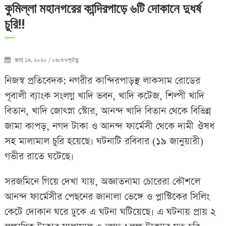
কুমিল্লা মহানগরের কান্দিরপাড়ে ৬টি দোকানে দুধর্ষ
চুরি!!
জানু ১৯, ২০২০ / ০৯:৩৭পূর্বাহ্ণ
নিজস্ব প্রতিবেদক: নগরীর কান্দিরপাড়স্থ লাকসাম রোডের
পূবালী ব্যাংক সংলগ্ন খাদি ভবন, খাদি কটেজ, শিল্পী খাদি
বিতান, খাদি জোৎস্না স্টোর, আনন্দ খাদি বিতান থেকে বিভিন্ন
জামা কাপড়, নগদ টাকা ও আনন্দ ফার্মেসী থেকে দামী ঔষধ
সহ মালামাল চুরি হয়েছে৷ ঘটনাটি রবিবার (১৯ জানুয়ারী)
গভীর রাতে ঘটেছে৷
সরজমিনে গিয়ে দেখা যায়, অজ্ঞাতনামা চোরেরা কৌশলে
আনন্দ ফার্মেসীর পেছনের জানালা ভেঙ্গে ও প্লাস্টিকের সিলিং
কেটে দোকান ঘরে ঢুকে এ ঘটনা ঘটিয়েছে৷ এ ঘটনায় প্রায় ২