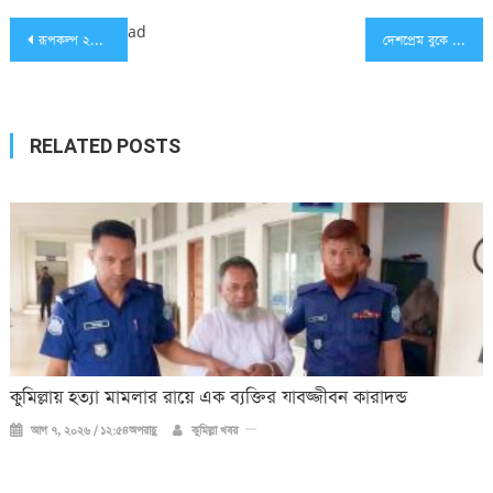
Post
ad
রূপকল্প ২০৪১ বাস্তবায়নের কারিগর শিক্ষার্থীরা: শিক্ষামন্ত্রী দীপু মনি
দেশপ্রেম বুকে লালন করে সু-শিক্ষায় শিক্ষিত হয়ে ভাল মানুষ হতে হবে: জয়নুল আবেদীন
navigation
RELATED POSTS
কুমিল্লায় হত্যা মামলার রায়ে এক ব্যক্তির যাবজ্জীবন কারাদন্ড
আগ ৭, ২০২৬ / ১২:৫৪অপরাহ্ণ
কুমিল্লা খবর