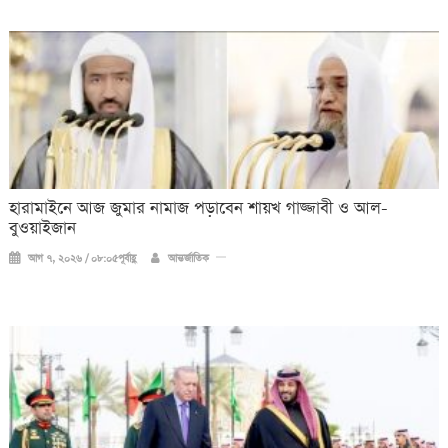
হারামাইনে আজ জুমার নামাজ পড়াবেন শায়খ গাজ্জাবী ও আল-
বুওয়াইজান
আগ ৭, ২০২৬ / ০৮:০৫পূর্বাহ্ণ
আন্তর্জাতিক