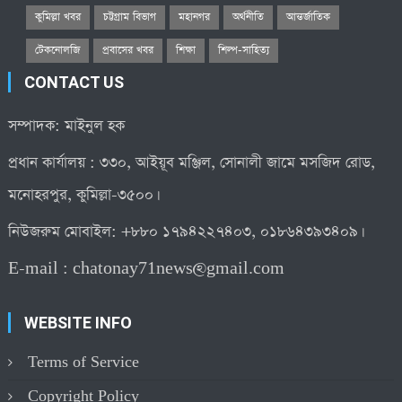
কুমিল্লা খবর
চট্টগ্রাম বিভাগ
মহানগর
অর্থনীতি
আন্তর্জাতিক
টেকনোলজি
প্রবাসের খবর
শিক্ষা
শিল্প-সাহিত্য
CONTACT US
সম্পাদক: মাইনুল হক
প্রধান কার্যালয় : ৩৩০, আইয়ূব মঞ্জিল, সোনালী জামে মসজিদ রোড,
মনোহরপুর, কুমিল্লা-৩৫০০।
নিউজরুম মোবাইল: +৮৮০ ১৭৯৪২২৭৪০৩, ০১৮৬৪৩৯৩৪০৯।
E-mail :
chatonay71news@gmail.com
WEBSITE INFO
Terms of Service
Copyright Policy