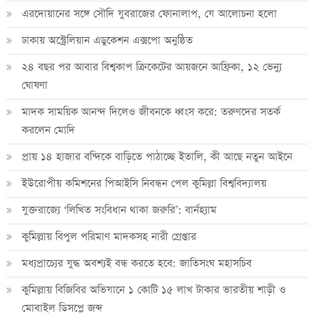
এরদোয়ানের সঙ্গে সৌদি যুবরাজের ফোনালাপ, যে আলোচনা হলো
ঢাকায় অস্ট্রেলিয়ান এডুকেশন এক্সপো অনুষ্ঠিত
২৪ বছর পর আবার বিশ্বকাপ ক্রিকে‌টের আয়জনে আফ্রিকা, ১২ ভেন্যু
ঘোষণা
মাদক সাময়িক আনন্দ দিলেও জীবনকে ধ্বংস করে: তরুণদের সতর্ক
করলেন মোদি
প্রায় ১৪ হাজার বন্দিকে বাড়িতে পাঠাচ্ছে ইতালি, কী আছে নতুন আইনে
ইউরোপীয় কমিশনের পিআইসি নিবন্ধন পেল কুমিল্লা বিশ্ববিদ্যালয়
যুক্তরাজ্যে ‘লিখিত সংবিধান থাকা জরুরি’: বার্নহ্যাম
কুমিল্লায় বিপুল পরিমাণ মাদকসহ নারী গ্রেপ্তার
মধ্যপ্রাচ্যের যুদ্ধ অবশ্যই বন্ধ করতে হবে: জাতিসংঘ মহাসচিব
কুমিল্লায় বিজিবির অভিযানে ১ কোটি ১৫ লাখ টাকার ভারতীয় শাড়ী ও
মোবাইল ডিসপ্লে জব্দ