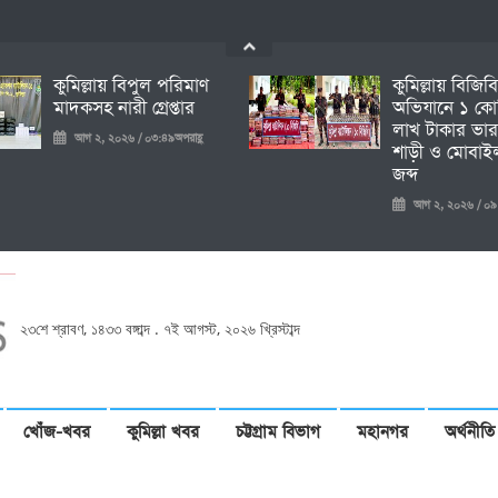
কুমিল্লায় বিপুল পরিমাণ
কুমিল্লায় বিজিব
মাদকসহ নারী গ্রেপ্তার
অভিযানে ১ কো
লাখ টাকার ভার
আগ ২, ২০২৬ / ০৩:৪৯অপরাহ্ণ
শাড়ী ও মোবাইল
জব্দ
আগ ২, ২০২৬ / ০৯:১৩প
২৩শে শ্রাবণ, ১৪৩৩ বঙ্গাব্দ . ৭ই আগস্ট, ২০২৬ খ্রিস্টাব্দ
খোঁজ-খবর
কুমিল্লা খবর
চট্টগ্রাম বিভাগ
মহানগর
অর্থনীতি