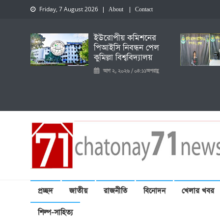
Friday, 7 August 2026
About
Contact
ইউরোপীয় কমিশনের
পিআইসি নিবন্ধন পেল
কুমিল্লা বিশ্ববিদ্যালয়
আগ ২, ২০২৬ / ০৪:১১অপরাহ্ণ
চেতনায় একাত্তর নিউজ
প্রচ্ছদ
জাতীয়
রাজনীতি
বিনোদন
খেলার খবর
শিল্প-সাহিত্য