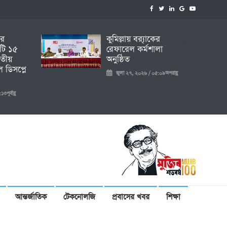
ির
কুমিল্লায় ব্র‍্যাকের
//
টি ১৫
রেফারেল কর্মশালা
তীয়
অনুষ্ঠিত
 ডিসপ্লে
জুলা ২৭, ২০২৬ / ০৫:০৯অপরাহ্ণ
ূর্বাহ্ণ
আন্তর্জাতিক
টেকনোলজি
প্রবাসের খবর
শিক্ষা