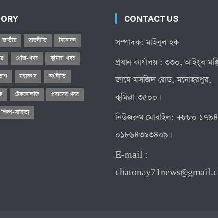
GORY
CONTACT US
জাতীয়
রাজনীতি
বিনোদন
সম্পাদক: মাইনুল হক
বর
খোঁজ-খবর
কুমিল্লা খবর
প্রধান কার্যালয় : ৩৩০, আইয়ূব মঞ
িভাগ
মহানগর
অর্থনীতি
জামে মসজিদ রোড, মনোহরপুর,
িক
টেকনোলজি
প্রবাসের খবর
কুমিল্লা-৩৫০০।
শিল্প-সাহিত্য
নিউজরুম মোবাইল: +৮৮০ ১৭৯
০১৮৬৪৩৯৩৪০৯।
E-mail :
chatonay71news@gmail.