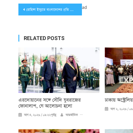
Post
ad
রোহিঙ্গা ইস্যুতে বাংলাদেশের প্রতি ফ্রান্সের সমর্থন অব্যাহত থাকবে
navigation
RELATED POSTS
এরদোয়ানের সঙ্গে সৌদি যুবরাজের
ঢাকায় অস্ট্রেল
ফোনালাপ, যে আলোচনা হলো
আগ ২, ২০২৬ / ০৬:
আগ ৪, ২০২৬ / ০৯:২২পূর্বাহ্ণ
আন্তর্জাতিক