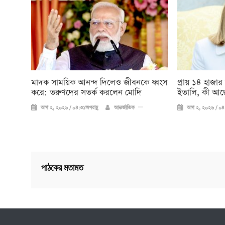
মাদক সাময়িক আনন্দ দিলেও জীবনকে ধ্বংস
প্রায় ১৪ হাজার
করে: তরুণদের সতর্ক করলেন মোদি
ইতালি, কী আছ
আগ ২, ২০২৬ / ০৪:৩১অপরাহ্ণ
আন্তর্জাতিক
আগ ২, ২০২৬ / ০৪:
পাঠকের মতামত