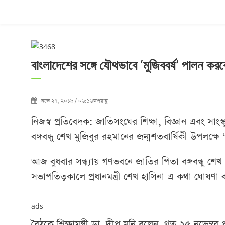
বাংলাদেশের সঙ্গে যৌথভাবে ‘মুজিববর্ষ’ পালন ক
নভে ২৭, ২০১৯ / ০৬:১৬অপরাহ্ণ
নিজস্ব প্রতিবেদক: জাতিসংঘের শিক্ষা, বিজ্ঞান এবং সাং
বঙ্গবন্ধু শেখ মুজিবুর রহমানের জন্মশতবার্ষিকী উপলক্ষে
আজ বুধবার সন্ধ্যায় গণভবনে জাতির পিতা বঙ্গবন্ধু শেখ ম
সভাপতিত্বকালে প্রধানমন্ত্রী শেখ হাসিনা এ কথা ঘোষণা 
ads
বৈঠকে শিক্ষামন্ত্রী ডা. দীপু মনি বলেন, গত ২৫ নভেম্ব