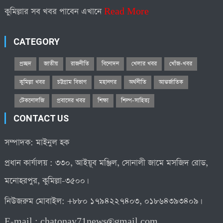
কুমিল্লার সব খবর পাবেন এখানে
Read More
CATEGORY
প্রচ্ছদ
জাতীয়
রাজনীতি
বিনোদন
খেলার খবর
খোঁজ-খবর
কুমিল্লা খবর
চট্টগ্রাম বিভাগ
মহানগর
অর্থনীতি
আন্তর্জাতিক
টেকনোলজি
প্রবাসের খবর
শিক্ষা
শিল্প-সাহিত্য
CONTACT US
সম্পাদক: মাইনুল হক
প্রধান কার্যালয় : ৩৩০, আইয়ূব মঞ্জিল, সোনালী জামে মসজিদ রোড,
মনোহরপুর, কুমিল্লা-৩৫০০।
নিউজরুম মোবাইল: +৮৮০ ১৭৯৪২২৭৪০৩, ০১৮৬৪৩৯৩৪০৯।
E-mail :
chatonay71news@gmail.com