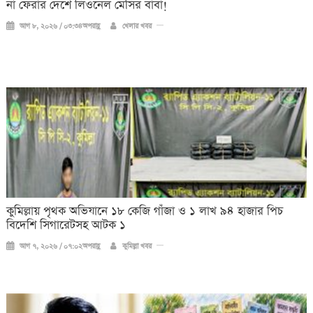
না ফেরার দেশে লিওনেল মেসির বাবা!
আগ ৮, ২০২৬ / ০৩:৩৪অপরাহ্ণ
খেলার খবর
কুমিল্লায় পৃথক অভিযানে ১৮ কেজি গাঁজা ও ১ লাখ ৯৪ হাজার পিচ
বিদেশি সিগারেটসহ আটক ১
আগ ৭, ২০২৬ / ০৭:০২অপরাহ্ণ
কুমিল্লা খবর