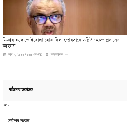
ডিআর কঙ্গোতে ইবোলা মোকাবিলা জোরদারে ডব্লিউএইচও প্রধানের
আহ্বান
আগ ৭, ২০২৬ / ০৬:০৭অপরাহ্ণ
আন্তর্জাতিক
পাঠকের মতামত
ads
সর্বশেষ সংবাদ