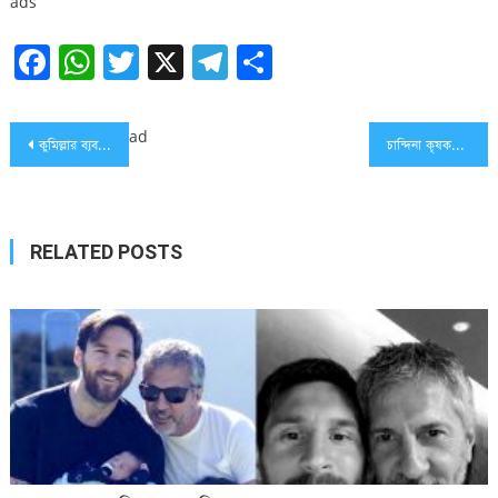
ads
Facebook
WhatsApp
Twitter
X
Telegram
Share
Post
ad
কুমিল্লার ব্যবসায়ী হত্যায় ৯ জনের ফাঁসি
চান্দিনা কৃষকলীগের সভাপতি শাহ্ সেলিম, সা. সম্পাদক আমিন
navigation
RELATED POSTS