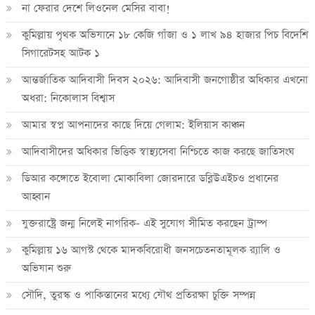
না ফেরার দেশে লিওনেল মেসির বাবা!
কুমিল্লায় পৃথক অভিযানে ১৮ কেজি গাঁজা ও ১ লাখ ৯৪ হাজার পিচ বিদেশি
সিগারেটসহ আটক ১
আন্তর্জাতিক আদিবাসী দিবস ২০২৬: আদিবাসী জনগোষ্ঠীর অধিকার এখনো
অধরা: নিকোলাস বিশ্বাস
আমার স্বপ্ন আপনাদের কাছে দিয়ে গেলাম: ইলিয়াস কাঞ্চন
আদিবাসীদের অধিকার ভিত্তিক স্বাস্থ্যসেবা নিশ্চিতে কাজ করছে জাতিসংঘ
ডিআর কঙ্গোতে ইবোলা মোকাবিলা জোরদারে ডব্লিউএইচও প্রধানের
আহ্বান
যুক্তরাষ্ট্রে জন্ম নিলেই নাগরিক- এই সুযোগ সীমিত করছেন ট্রাম্প
কুমিল্লায় ১৬ আগস্ট থেকে মাদকবিরোধী জনসচেতনতামূলক র‍্যালি ও
অভিযান শুরু
সৌদি, তুরস্ক ও পাকিস্তানের মধ্যে যৌথ প্রতিরক্ষা চুক্তি সম্পন্ন