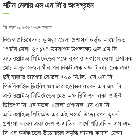
শচীন মেলায় এস এম সি’র অংশগ্রহন
অক্টো ১৬, ২০১৯ / ০২:৪০অপরাহ্ণ
নিজস্ব প্রতিবেদক: কুমিল্লা জেলা প্রশাসন কর্তৃক আয়োজিত
“শচীন মেলা-২০১৯” উদযাপন উপলক্ষ্যে এস এম সি
এন্টারপ্রাইজ লিমিটেডের পক্ষে বুধবার সকালে জেলা প্রশাসক
মো: আবুল ফজল মীর এর নিকট এক লক্ষ টাকার চেক এবং
দুই হাজার চারশত বোতল ৫০০ মি.লি. এস এম সি
পিউরিফাইড ড্রিংকিং ওয়াটার হস্তান্তর করেন এস এম সি
এন্টারপ্রাইজ লিমিটেডের হেড অফ রিজিওন ঢাকা ও ইস্ট
ডিভিশন সি এন মন্ডল । জেলা প্রশাসক এস এম সি
এন্টারপ্রাইজ লিমিটেড এর এই মহতী উদ্দ্যোগের ভূয়সী
প্রশংসা করেন এবং দেশ ও জাতির স্বার্থে পরিচালিত এস এম
সি এর কর্মকান্ডের উত্তোরত্তর সমৃদ্ধি কামনা করেন। জেলা