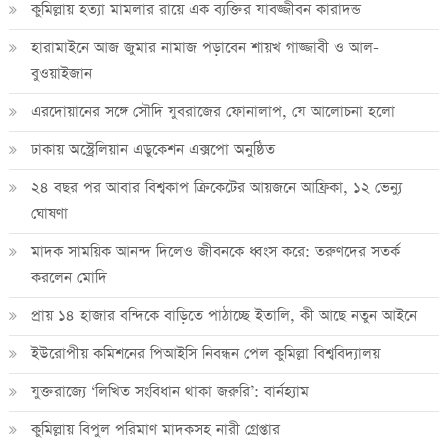
কুমিল্লায় হত্যা মামলার রায়ে এক ব্যক্তির যাবজ্জীবন কারাদন্ড
হারামাইনে আজ জুমার নামাজ পড়াবেন শায়খ গাজ্জাবী ও আল-
বুওয়াইজান
এরদোয়ানের সঙ্গে সৌদি যুবরাজের ফোনালাপ, যে আলোচনা হলো
ঢাকায় অস্ট্রেলিয়ান এডুকেশন এক্সপো অনুষ্ঠিত
২৪ বছর পর আবার বিশ্বকাপ ক্রিকে‌টের আয়জনে আফ্রিকা, ১২ ভেন্যু
ঘোষণা
মাদক সাময়িক আনন্দ দিলেও জীবনকে ধ্বংস করে: তরুণদের সতর্ক
করলেন মোদি
প্রায় ১৪ হাজার বন্দিকে বাড়িতে পাঠাচ্ছে ইতালি, কী আছে নতুন আইনে
ইউরোপীয় কমিশনের পিআইসি নিবন্ধন পেল কুমিল্লা বিশ্ববিদ্যালয়
যুক্তরাজ্যে ‘লিখিত সংবিধান থাকা জরুরি’: বার্নহ্যাম
কুমিল্লায় বিপুল পরিমাণ মাদকসহ নারী গ্রেপ্তার