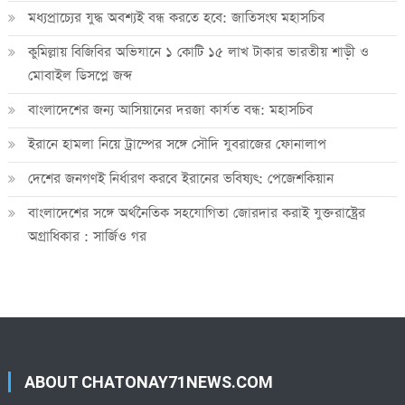
মধ্যপ্রাচ্যের যুদ্ধ অবশ্যই বন্ধ করতে হবে: জাতিসংঘ মহাসচিব
কুমিল্লায় বিজিবির অভিযানে ১ কোটি ১৫ লাখ টাকার ভারতীয় শাড়ী ও
মোবাইল ডিসপ্লে জব্দ
বাংলাদেশের জন্য আসিয়ানের দরজা কার্যত বন্ধ: মহাসচিব
ইরানে হামলা নিয়ে ট্রাম্পের সঙ্গে সৌদি যুবরাজের ফোনালাপ
দেশের জনগণই নির্ধারণ করবে ইরানের ভবিষ্যৎ: পেজেশকিয়ান
বাংলাদেশের সঙ্গে অর্থনৈতিক সহযোগিতা জোরদার করাই যুক্তরাষ্ট্রের
অগ্রাধিকার : সার্জিও গর
ABOUT CHATONAY71NEWS.COM