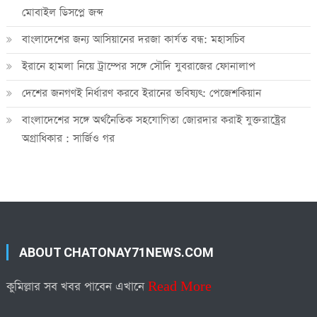
মোবাইল ডিসপ্লে জব্দ
বাংলাদেশের জন্য আসিয়ানের দরজা কার্যত বন্ধ: মহাসচিব
ইরানে হামলা নিয়ে ট্রাম্পের সঙ্গে সৌদি যুবরাজের ফোনালাপ
দেশের জনগণই নির্ধারণ করবে ইরানের ভবিষ্যৎ: পেজেশকিয়ান
বাংলাদেশের সঙ্গে অর্থনৈতিক সহযোগিতা জোরদার করাই যুক্তরাষ্ট্রের
অগ্রাধিকার : সার্জিও গর
ABOUT CHATONAY71NEWS.COM
কুমিল্লার সব খবর পাবেন এখানে
Read More