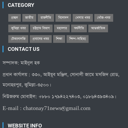
CATEGORY
প্রচ্ছদ
জাতীয়
রাজনীতি
বিনোদন
খেলার খবর
খোঁজ-খবর
কুমিল্লা খবর
চট্টগ্রাম বিভাগ
মহানগর
অর্থনীতি
আন্তর্জাতিক
টেকনোলজি
প্রবাসের খবর
শিক্ষা
শিল্প-সাহিত্য
CONTACT US
সম্পাদক: মাইনুল হক
প্রধান কার্যালয় : ৩৩০, আইয়ূব মঞ্জিল, সোনালী জামে মসজিদ রোড,
মনোহরপুর, কুমিল্লা-৩৫০০।
নিউজরুম মোবাইল: +৮৮০ ১৭৯৪২২৭৪০৩, ০১৮৬৪৩৯৩৪০৯।
E-mail :
chatonay71news@gmail.com
WEBSITE INFO