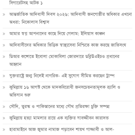
সিগারেটসহ আটক ১
আন্তর্জাতিক আদিবাসী দিবস ২০২৬: আদিবাসী জনগোষ্ঠীর অধিকার এখনো
অধরা: নিকোলাস বিশ্বাস
আমার স্বপ্ন আপনাদের কাছে দিয়ে গেলাম: ইলিয়াস কাঞ্চন
আদিবাসীদের অধিকার ভিত্তিক স্বাস্থ্যসেবা নিশ্চিতে কাজ করছে জাতিসংঘ
ডিআর কঙ্গোতে ইবোলা মোকাবিলা জোরদারে ডব্লিউএইচও প্রধানের
আহ্বান
যুক্তরাষ্ট্রে জন্ম নিলেই নাগরিক- এই সুযোগ সীমিত করছেন ট্রাম্প
কুমিল্লায় ১৬ আগস্ট থেকে মাদকবিরোধী জনসচেতনতামূলক র‍্যালি ও
অভিযান শুরু
সৌদি, তুরস্ক ও পাকিস্তানের মধ্যে যৌথ প্রতিরক্ষা চুক্তি সম্পন্ন
কুমিল্লায় হত্যা মামলার রায়ে এক ব্যক্তির যাবজ্জীবন কারাদন্ড
হারামাইনে আজ জুমার নামাজ পড়াবেন শায়খ গাজ্জাবী ও আল-