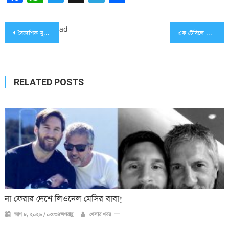
Post
ad
বৈদেশিক মুদ্রা সচল রাখছে দেশের অর্থনীতি: জেলা প্রশাসক
এক টেবিলে ভোজ সারলেন হাসিনা-ট্রাম্প-মেরকেল-গুতিয়েরেস
navigation
RELATED POSTS
না ফেরার দেশে লিওনেল মেসির বাবা!
আগ ৮, ২০২৬ / ০৩:৩৪অপরাহ্ণ
খেলার খবর