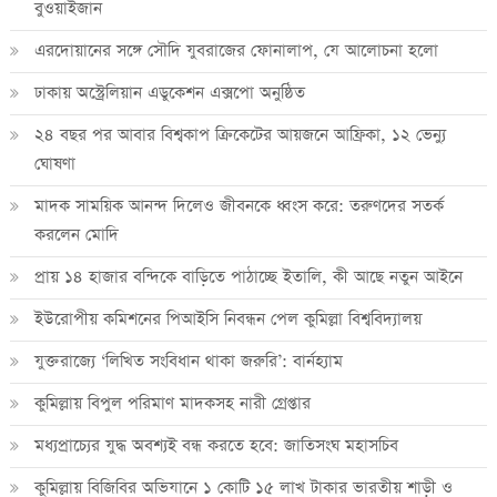
বুওয়াইজান
এরদোয়ানের সঙ্গে সৌদি যুবরাজের ফোনালাপ, যে আলোচনা হলো
ঢাকায় অস্ট্রেলিয়ান এডুকেশন এক্সপো অনুষ্ঠিত
২৪ বছর পর আবার বিশ্বকাপ ক্রিকে‌টের আয়জনে আফ্রিকা, ১২ ভেন্যু
ঘোষণা
মাদক সাময়িক আনন্দ দিলেও জীবনকে ধ্বংস করে: তরুণদের সতর্ক
করলেন মোদি
প্রায় ১৪ হাজার বন্দিকে বাড়িতে পাঠাচ্ছে ইতালি, কী আছে নতুন আইনে
ইউরোপীয় কমিশনের পিআইসি নিবন্ধন পেল কুমিল্লা বিশ্ববিদ্যালয়
যুক্তরাজ্যে ‘লিখিত সংবিধান থাকা জরুরি’: বার্নহ্যাম
কুমিল্লায় বিপুল পরিমাণ মাদকসহ নারী গ্রেপ্তার
মধ্যপ্রাচ্যের যুদ্ধ অবশ্যই বন্ধ করতে হবে: জাতিসংঘ মহাসচিব
কুমিল্লায় বিজিবির অভিযানে ১ কোটি ১৫ লাখ টাকার ভারতীয় শাড়ী ও