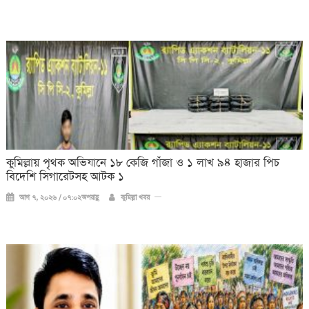
কুমিল্লায় পৃথক অভিযানে ১৮ কেজি গাঁজা ও ১ লাখ ৯৪ হাজার পিচ
বিদেশি সিগারেটসহ আটক ১
আগ ৭, ২০২৬ / ০৭:০২অপরাহ্ণ
কুমিল্লা খবর