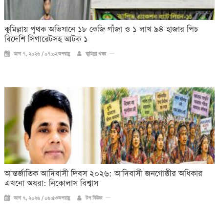
কুমিল্লায় পৃথক অভিযানে ১৮ কেজি গাঁজা ও ১ লাখ ৯৪ হাজার পিচ
বিদেশি সিগারেটসহ আটক ১
আগ ৭, ২০২৬ / ০৭:০২অপরাহ্ণ
কুমিল্লা খবর
আন্তর্জাতিক আদিবাসী দিবস ২০২৬: আদিবাসী জনগোষ্ঠীর অধিকার
এখনো অধরা: নিকোলাস বিশ্বাস
আগ ৭, ২০২৬ / ০৬:৫৩অপরাহ্ণ
টপ নিউজ