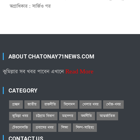
অগ্রাধিকার : সার্জিও গর
ABOUT CHATONAY71NEWS.COM
কুমিল্লার সব খবর পাবেন এখানে
Read More
CATEGORY
প্রচ্ছদ
জাতীয়
রাজনীতি
বিনোদন
খেলার খবর
খোঁজ-খবর
কুমিল্লা খবর
চট্টগ্রাম বিভাগ
মহানগর
অর্থনীতি
আন্তর্জাতিক
টেকনোলজি
প্রবাসের খবর
শিক্ষা
শিল্প-সাহিত্য
CONTACT US