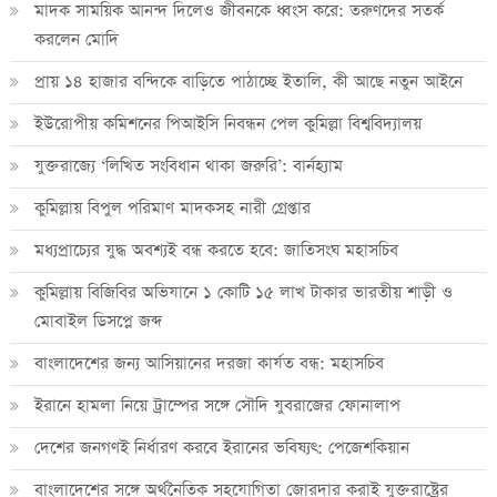
মাদক সাময়িক আনন্দ দিলেও জীবনকে ধ্বংস করে: তরুণদের সতর্ক
করলেন মোদি
প্রায় ১৪ হাজার বন্দিকে বাড়িতে পাঠাচ্ছে ইতালি, কী আছে নতুন আইনে
ইউরোপীয় কমিশনের পিআইসি নিবন্ধন পেল কুমিল্লা বিশ্ববিদ্যালয়
যুক্তরাজ্যে ‘লিখিত সংবিধান থাকা জরুরি’: বার্নহ্যাম
কুমিল্লায় বিপুল পরিমাণ মাদকসহ নারী গ্রেপ্তার
মধ্যপ্রাচ্যের যুদ্ধ অবশ্যই বন্ধ করতে হবে: জাতিসংঘ মহাসচিব
কুমিল্লায় বিজিবির অভিযানে ১ কোটি ১৫ লাখ টাকার ভারতীয় শাড়ী ও
মোবাইল ডিসপ্লে জব্দ
বাংলাদেশের জন্য আসিয়ানের দরজা কার্যত বন্ধ: মহাসচিব
ইরানে হামলা নিয়ে ট্রাম্পের সঙ্গে সৌদি যুবরাজের ফোনালাপ
দেশের জনগণই নির্ধারণ করবে ইরানের ভবিষ্যৎ: পেজেশকিয়ান
বাংলাদেশের সঙ্গে অর্থনৈতিক সহযোগিতা জোরদার করাই যুক্তরাষ্ট্রের