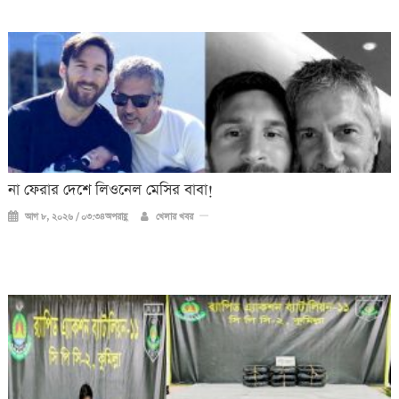
না ফেরার দেশে লিওনেল মেসির বাবা!
আগ ৮, ২০২৬ / ০৩:৩৪অপরাহ্ণ
খেলার খবর