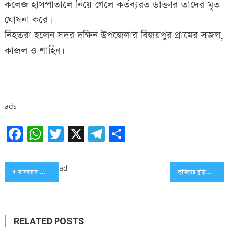
কলেজ হাসপাতালে নিয়ে গেলে কর্তব্যরত ডাক্তার তাদের মৃত
ঘোষনা করে।
নিহতরা হলেন সদর দক্ষিন উপজেলার বিজয়পুর গ্রামের সজল,
কাজল ও শাহিন।
ads
Facebook
WhatsApp
Twitter
X
Telegram
Share
Post
ad
মানবতার শেষ পাতায় সংগঠনের উদ্যোগে এতিমদের খাবার বিতরন
কুমিল্লার বুড়িচংয়ে পুলিশের অভিযানে অস্ত্রসহ আটক ৪
navigation
RELATED POSTS