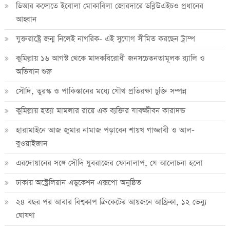
ডিআর কঙ্গোতে ইবোলা মোকাবিলা জোরদারে ডব্লিউএইচও প্রধানের
আহ্বান
যুক্তরাষ্ট্রে জন্ম নিলেই নাগরিক- এই সুযোগ সীমিত করছেন ট্রাম্প
কুমিল্লায় ১৬ আগস্ট থেকে মাদকবিরোধী জনসচেতনতামূলক র‍্যালি ও
অভিযান শুরু
সৌদি, তুরস্ক ও পাকিস্তানের মধ্যে যৌথ প্রতিরক্ষা চুক্তি সম্পন্ন
কুমিল্লায় হত্যা মামলার রায়ে এক ব্যক্তির যাবজ্জীবন কারাদন্ড
হারামাইনে আজ জুমার নামাজ পড়াবেন শায়খ গাজ্জাবী ও আল-
বুওয়াইজান
এরদোয়ানের সঙ্গে সৌদি যুবরাজের ফোনালাপ, যে আলোচনা হলো
ঢাকায় অস্ট্রেলিয়ান এডুকেশন এক্সপো অনুষ্ঠিত
২৪ বছর পর আবার বিশ্বকাপ ক্রিকে‌টের আয়জনে আফ্রিকা, ১২ ভেন্যু
ঘোষণা