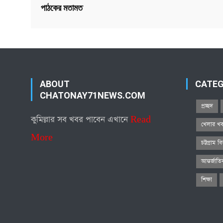
পাঠকের মতামত
ABOUT
CATE
CHATONAY71NEWS.COM
প্রচ্ছদ
কুমিল্লার সব খবর পাবেন এখানে
Read
খেলার খ
More
চট্টগ্রাম ব
আন্তর্জাত
শিক্ষা