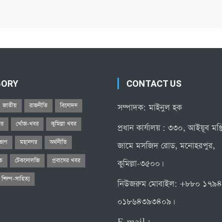
GORY
CONTACT US
জাতীয়
রাজনীতি
বিনোদন
সম্পাদক: মাইনুল হক
বর
খোঁজ-খবর
কুমিল্লা খবর
প্রধান কার্যালয় : ৩৩০, আইয়ূব মঞ
িভাগ
মহানগর
অর্থনীতি
জামে মসজিদ রোড, মনোহরপুর,
িক
টেকনোলজি
প্রবাসের খবর
কুমিল্লা-৩৫০০।
শিল্প-সাহিত্য
নিউজরুম মোবাইল: +৮৮০ ১৭৯
০১৮৬৪৩৯৩৪০৯।