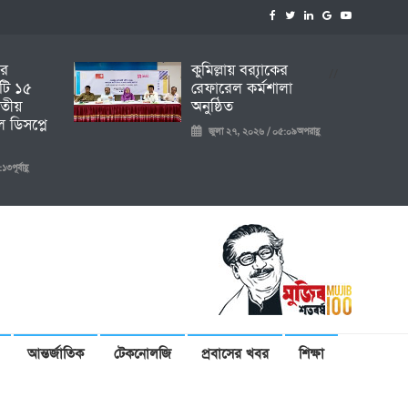
ির
কুমিল্লায় ব্র‍্যাকের
//
টি ১৫
রেফারেল কর্মশালা
তীয়
অনুষ্ঠিত
 ডিসপ্লে
জুলা ২৭, ২০২৬ / ০৫:০৯অপরাহ্ণ
ূর্বাহ্ণ
আন্তর্জাতিক
টেকনোলজি
প্রবাসের খবর
শিক্ষা