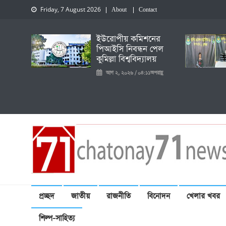
Friday, 7 August 2026
About
Contact
ইউরোপীয় কমিশনের
পিআইসি নিবন্ধন পেল
কুমিল্লা বিশ্ববিদ্যালয়
আগ ২, ২০২৬ / ০৪:১১অপরাহ্ণ
চেতনায় একাত্তর নিউজ
প্রচ্ছদ
জাতীয়
রাজনীতি
বিনোদন
খেলার খবর
শিল্প-সাহিত্য