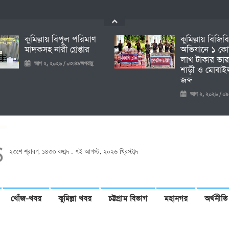
কুমিল্লায় বিপুল পরিমাণ
কুমিল্লায় বিজিব
মাদকসহ নারী গ্রেপ্তার
অভিযানে ১ কো
লাখ টাকার ভার
আগ ২, ২০২৬ / ০৩:৪৯অপরাহ্ণ
শাড়ী ও মোবাইল
জব্দ
আগ ২, ২০২৬ / ০৯:১৩প
২৩শে শ্রাবণ, ১৪৩৩ বঙ্গাব্দ . ৭ই আগস্ট, ২০২৬ খ্রিস্টাব্দ
খোঁজ-খবর
কুমিল্লা খবর
চট্টগ্রাম বিভাগ
মহানগর
অর্থনীতি