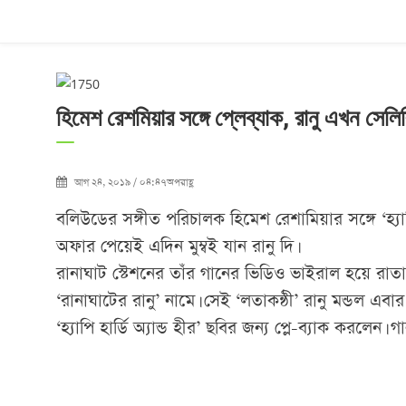
হিমেশ রেশমিয়ার সঙ্গে প্লেব্যাক, রানু এখন সেলিব
আগ ২৪, ২০১৯ / ০৪:৪৭অপরাহ্ণ
বলিউডের সঙ্গীত পরিচালক হিমেশ রেশামিয়ার সঙ্গে ‘হ্যাপি
অফার পেয়েই এদিন মুম্বই যান রানু দি।
রানাঘাট স্টেশনের তাঁর গানের ভিডিও ভাইরাল হয়ে রাতা
‘রানাঘাটের রানু’ নামে। সেই ‘লতাকন্ঠী’ রানু মন্ডল এ
‘হ্যাপি হার্ডি অ্যান্ড হীর’ ছবির জন্য প্লে-ব্যাক করলেন