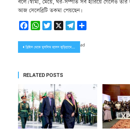
বলে। স্বামী, মেয়ে, ঘর-সম্পতি সব হারিয়ে গেলেও তাঁ
আজ সেলেব্রিটি তকমা পেয়ছেন।
Facebook
WhatsApp
Twitter
X
Telegram
Share
Post
ad
খ্রিষ্টান থেকে মুসলিম হলেন কুড়িগ্রামের ৩১ জন নারী-পুরুষ
navigation
RELATED POSTS