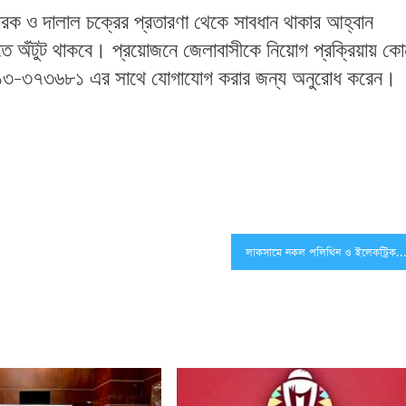
ারক
ও
দালাল
চক্রের
প্রতারণা
থেকে
সাবধান
থাকার
আহ্বান
তে
অঁটুট
থাকবে। প্রয়োজনে
জেলাবাসীকে
নিয়োগ
প্রক্রিয়ায়
কো
১৩
–
৩৭৩৬৮১
এর
সাথে
যোগাযোগ
করার
জন্য
অনুরোধ
করেন
।
লাকসামে নকল পলিথিন ও ইলেকট্রিক কারখানায় র‌্যাবের অভি