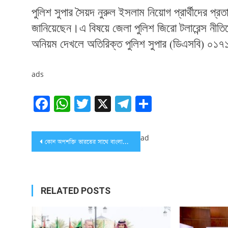
পুলিশ
সুপার
সৈয়দ
নুরুল
ইসলাম
নিয়োগ
প্রার্থীদের
প্রত
জানিয়েছেন।এ
বিষয়ে
জেলা
পুলিশ
জিরো
টলারেন্স
নীতি
অনিয়ম
দেখলে
অতিরিক্ত
পুলিশ
সুপার
(
ডিএসবি
)
০১৭
ads
Facebook
WhatsApp
Twitter
X
Telegram
Share
Post
ad
কোন অপশক্তি ভারতের সাথে বাংলাদেশের সম্পর্ক বিছিন্ন করতে পারবে না
navigation
RELATED POSTS