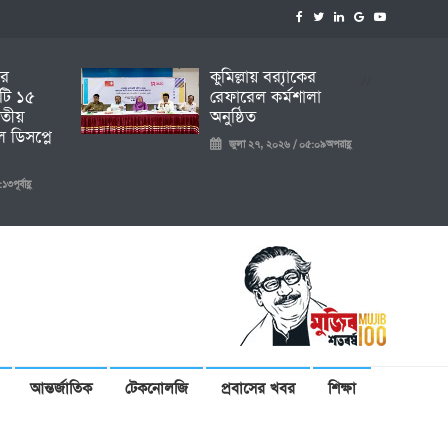
ির
কুমিল্লায় ব্র‍্যাকের
//
টি ১৫
রেফারেল কর্মশালা
তীয়
অনুষ্ঠিত
 ডিসপ্লে
জুলা ২৭, ২০২৬ / ০৫:০৯অপরাহ্ণ
ূর্বাহ্ণ
আন্তর্জাতিক
টেকনোলজি
প্রবাসের খবর
শিক্ষা