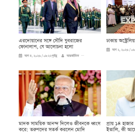
এরদোয়ানের সঙ্গে সৌদি যুবরাজের
ঢাকায় অস্ট্রেল
ফোনালাপ, যে আলোচনা হলো
আগ ২, ২০২৬ / ০৬:
আগ ৪, ২০২৬ / ০৯:২২পূর্বাহ্ণ
আন্তর্জাতিক
মাদক সাময়িক আনন্দ দিলেও জীবনকে ধ্বংস
প্রায় ১৪ হাজার
করে: তরুণদের সতর্ক করলেন মোদি
ইতালি, কী আছ