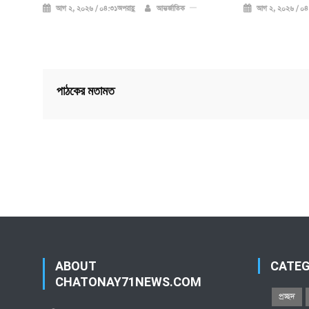
আগ ২, ২০২৬ / ০৪:৩১অপরাহ্ণ
আন্তর্জাতিক
আগ ২, ২০২৬ / ০৪:
পাঠকের মতামত
ABOUT
CATE
CHATONAY71NEWS.COM
প্রচ্ছদ