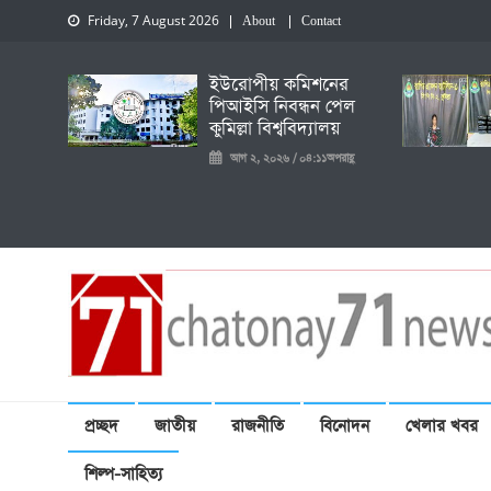
Friday, 7 August 2026
About
Contact
ইউরোপীয় কমিশনের
পিআইসি নিবন্ধন পেল
কুমিল্লা বিশ্ববিদ্যালয়
আগ ২, ২০২৬ / ০৪:১১অপরাহ্ণ
চেতনায় একাত্তর নিউজ
প্রচ্ছদ
জাতীয়
রাজনীতি
বিনোদন
খেলার খবর
শিল্প-সাহিত্য