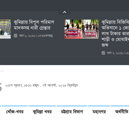
কুমিল্লায় বিপুল পরিমাণ
কুমিল্লায় বিজিব
মাদকসহ নারী গ্রেপ্তার
অভিযানে ১ কো
লাখ টাকার ভার
আগ ২, ২০২৬ / ০৩:৪৯অপরাহ্ণ
শাড়ী ও মোবাইল
জব্দ
আগ ২, ২০২৬ / ০৯:১৩প
২৩শে শ্রাবণ, ১৪৩৩ বঙ্গাব্দ . ৭ই আগস্ট, ২০২৬ খ্রিস্টাব্দ
খোঁজ-খবর
কুমিল্লা খবর
চট্টগ্রাম বিভাগ
মহানগর
অর্থনীতি