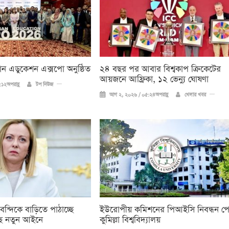
িয়ান এডুকেশন এক্সপো অনুষ্ঠিত
২৪ বছর পর আবার বিশ্বকাপ ক্রিকে‌টের
আয়জনে আফ্রিকা, ১২ ভেন্যু ঘোষণা
১২অপরাহ্ণ
টপ নিউজ
আগ ২, ২০২৬ / ০৫:২৪অপরাহ্ণ
খেলার খবর
 বন্দিকে বাড়িতে পাঠাচ্ছে
ইউরোপীয় কমিশনের পিআইসি নিবন্ধন প
ে নতুন আইনে
কুমিল্লা বিশ্ববিদ্যালয়