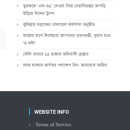
তুরস্ককে ‘এফ-৩৫’ দেওয়া নিয়ে নেতানিয়াহুর আপত্তি
উড়িয়ে দিলেন ট্রাম্প
কুমিল্লায় ব্র‍্যাকের রেফারেল কর্মশালা অনুষ্ঠিত
কাজের চাপে দিশেহারা জাপানের প্রধানমন্ত্রী, ঘুমান মাত্র
‘৩ ঘণ্টা’
সৌদি আরবে ১৫ হাজার অভিবাসী গ্রেপ্তার
সময় থাকতে কার্যকর পদক্ষেপ নিন: জামায়াত আমির
WEBSITE INFO
Terms of Service