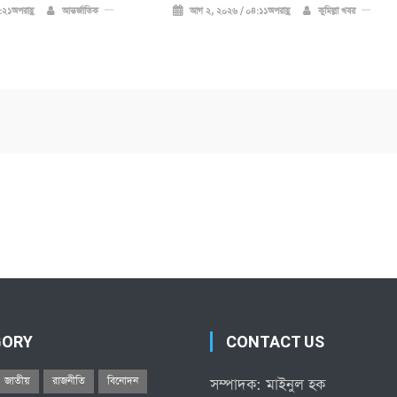
২১অপরাহ্ণ
আন্তর্জাতিক
আগ ২, ২০২৬ / ০৪:১১অপরাহ্ণ
কুমিল্লা খবর
GORY
CONTACT US
জাতীয়
রাজনীতি
বিনোদন
সম্পাদক: মাইনুল হক