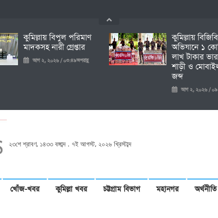
কুমিল্লায় বিপুল পরিমাণ
কুমিল্লায় বিজিব
মাদকসহ নারী গ্রেপ্তার
অভিযানে ১ কো
লাখ টাকার ভার
আগ ২, ২০২৬ / ০৩:৪৯অপরাহ্ণ
শাড়ী ও মোবাইল
জব্দ
আগ ২, ২০২৬ / ০৯:১৩প
২৩শে শ্রাবণ, ১৪৩৩ বঙ্গাব্দ . ৭ই আগস্ট, ২০২৬ খ্রিস্টাব্দ
খোঁজ-খবর
কুমিল্লা খবর
চট্টগ্রাম বিভাগ
মহানগর
অর্থনীতি