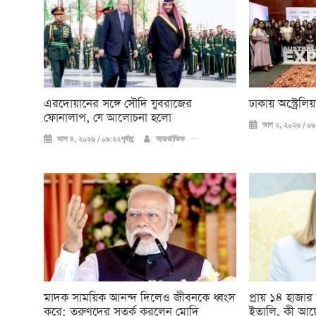
এরদোয়ানের সঙ্গে সৌদি যুবরাজের
ঢাকায় অস্ট্রেল
ফোনালাপ, যে আলোচনা হলো
আগ ২, ২০২৬ / ০৬:
আগ ৪, ২০২৬ / ০৯:২২পূর্বাহ্ণ
আন্তর্জাতিক
মাদক সাময়িক আনন্দ দিলেও জীবনকে ধ্বংস
প্রায় ১৪ হাজার
করে: তরুণদের সতর্ক করলেন মোদি
ইতালি, কী আছ