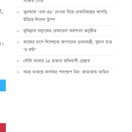
সার্জিও গোর
শ,
তুরস্ককে ‘এফ-৩৫’ দেওয়া নিয়ে নেতানিয়াহুর আপত্তি
উড়িয়ে দিলেন ট্রাম্প
কুমিল্লায় ব্র‍্যাকের রেফারেল কর্মশালা অনুষ্ঠিত
কাজের চাপে দিশেহারা জাপানের প্রধানমন্ত্রী, ঘুমান মাত্র
।
‘৩ ঘণ্টা’
সৌদি আরবে ১৫ হাজার অভিবাসী গ্রেপ্তার
সময় থাকতে কার্যকর পদক্ষেপ নিন: জামায়াত আমির
নমন্ত্রীর