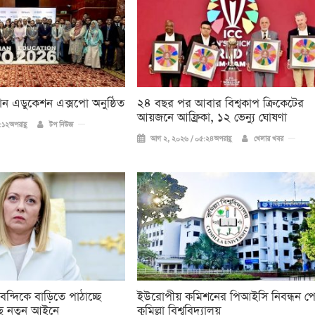
িয়ান এডুকেশন এক্সপো অনুষ্ঠিত
২৪ বছর পর আবার বিশ্বকাপ ক্রিকে‌টের
আয়জনে আফ্রিকা, ১২ ভেন্যু ঘোষণা
১২অপরাহ্ণ
টপ নিউজ
আগ ২, ২০২৬ / ০৫:২৪অপরাহ্ণ
খেলার খবর
 বন্দিকে বাড়িতে পাঠাচ্ছে
ইউরোপীয় কমিশনের পিআইসি নিবন্ধন প
ে নতুন আইনে
কুমিল্লা বিশ্ববিদ্যালয়