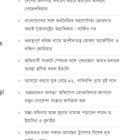
দেশের জনগণই নির্ধারণ করবে ইরানের ভবিষ্যৎ:
পেজেশকিয়ান
বাংলাদেশের সঙ্গে অর্থনৈতিক সহযোগিতা জোরদার
করাই যুক্তরাষ্ট্রের অগ্রাধিকার : সার্জিও গর
গুরুত্বপূর্ণ খনিজ খাতে অংশীদারত্ব ঘোষণা আর্জেন্টিনা ও
কে
দক্ষিণ কোরিয়ার
অভিবাসী সংকটে স্পেনের সঙ্গে ‘শেনজেন’ অবাধ চলাচল
ব্যবস্থা স্থগিত করল ইতালি
আসামে বন্যায় মৃত বেড়ে ৮২, পানিবন্দি প্রায় দুই লাখ
ড়া
‘গুপ্তচরদের আখড়া’ অভিযোগ মোকাবিলায় জাপানে
নতুন গোয়েন্দা সংস্থার কার্যক্রম শুরু
মক্কা-মদিনায় আজ জুমার নামাজ পড়াবেন শায়খ ড.
ইয়াসির ও বুদাইর
প্রথমবার ঢাকা সফরে আসছেন ট্রাম্পের বিশেষ দূত