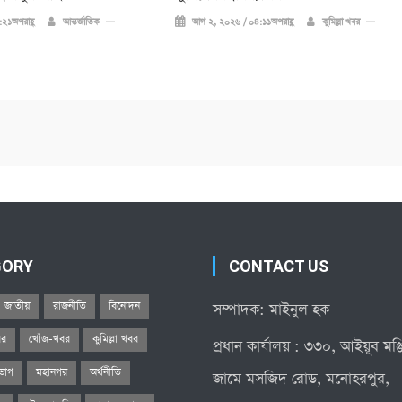
২১অপরাহ্ণ
আন্তর্জাতিক
আগ ২, ২০২৬ / ০৪:১১অপরাহ্ণ
কুমিল্লা খবর
GORY
CONTACT US
জাতীয়
রাজনীতি
বিনোদন
সম্পাদক: মাইনুল হক
বর
খোঁজ-খবর
কুমিল্লা খবর
প্রধান কার্যালয় : ৩৩০, আইয়ূব মঞ
িভাগ
মহানগর
অর্থনীতি
জামে মসজিদ রোড, মনোহরপুর,