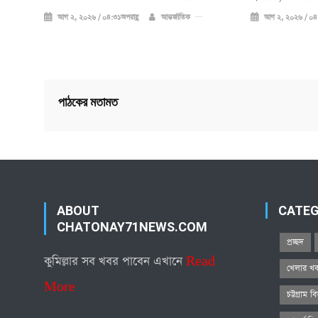
আগ ২, ২০২৬ / ০৪:৩১অপরাহ্ণ
আন্তর্জাতিক
আগ ২, ২০২৬ / ০৪:
পাঠকের মতামত
ABOUT
CATE
CHATONAY71NEWS.COM
প্রচ্ছদ
কুমিল্লার সব খবর পাবেন এখানে
Read
খেলার খ
More
চট্টগ্রাম ব