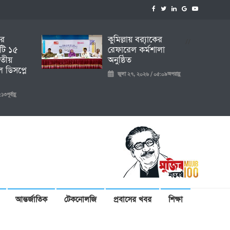
ির
কুমিল্লায় ব্র‍্যাকের
//
টি ১৫
রেফারেল কর্মশালা
তীয়
অনুষ্ঠিত
 ডিসপ্লে
জুলা ২৭, ২০২৬ / ০৫:০৯অপরাহ্ণ
ূর্বাহ্ণ
আন্তর্জাতিক
টেকনোলজি
প্রবাসের খবর
শিক্ষা