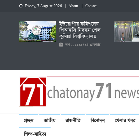
Friday, 7 August 2026
About
Contact
ইউরোপীয় কমিশনের
পিআইসি নিবন্ধন পেল
কুমিল্লা বিশ্ববিদ্যালয়
আগ ২, ২০২৬ / ০৪:১১অপরাহ্ণ
চেতনায় একাত্তর নিউজ
প্রচ্ছদ
জাতীয়
রাজনীতি
বিনোদন
খেলার খবর
শিল্প-সাহিত্য