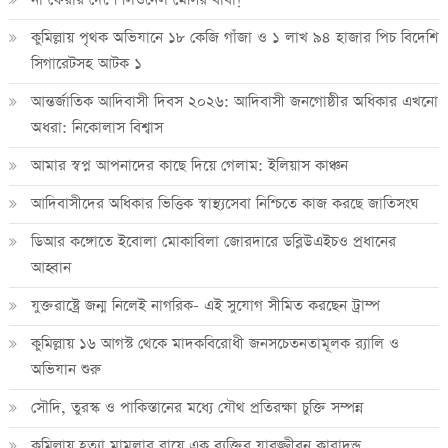
কুমিল্লায় পৃথক অভিযানে ১৮ কেজি গাঁজা ও ১ লাখ ৯৪ হাজার পিচ বিদেশি
সিগারেটসহ আটক ১
আন্তর্জাতিক আদিবাসী দিবস ২০২৬: আদিবাসী জনগোষ্ঠীর অধিকার এখনো
অধরা: নিকোলাস বিশ্বাস
আমার স্বপ্ন আপনাদের কাছে দিয়ে গেলাম: ইলিয়াস কাঞ্চন
আদিবাসীদের অধিকার ভিত্তিক স্বাস্থ্যসেবা নিশ্চিতে কাজ করছে জাতিসংঘ
ডিআর কঙ্গোতে ইবোলা মোকাবিলা জোরদারে ডব্লিউএইচও প্রধানের
আহ্বান
যুক্তরাষ্ট্রে জন্ম নিলেই নাগরিক- এই সুযোগ সীমিত করছেন ট্রাম্প
কুমিল্লায় ১৬ আগস্ট থেকে মাদকবিরোধী জনসচেতনতামূলক র‍্যালি ও
অভিযান শুরু
সৌদি, তুরস্ক ও পাকিস্তানের মধ্যে যৌথ প্রতিরক্ষা চুক্তি সম্পন্ন
কুমিল্লায় হত্যা মামলার রায়ে এক ব্যক্তির যাবজ্জীবন কারাদন্ড