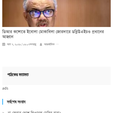
ডিআর কঙ্গোতে ইবোলা মোকাবিলা জোরদারে ডব্লিউএইচও প্রধানের
আহ্বান
আগ ৭, ২০২৬ / ০৬:০৭অপরাহ্ণ
আন্তর্জাতিক
পাঠকের মতামত
ads
সর্বশেষ সংবাদ
না ফেরার দেশে লিওনেল মেসির বাবা!