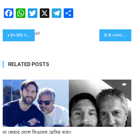
Facebook
WhatsApp
Twitter
X
Telegram
Share
Post
ad
চীন-ইইউ সম্পর্কের উন্নয়নে পর্তুগালকে ইতিবাচক ভূমিকা রাখার আহ্বান
শ্রী শ্রী লোকনাথ স্মৃতি তর্পণ সংঘ ও যুব সেবা সংঘ কুমিল্লার তীর্থযাত্রা
navigation
RELATED POSTS
না ফেরার দেশে লিওনেল মেসির বাবা!