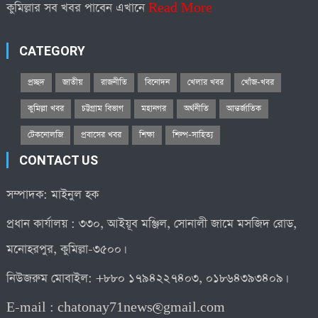
কুমিল্লার সব খবর পাবেন এখানে
Read More
CATEGORY
প্রচ্ছদ
জাতীয়
রাজনীতি
বিনোদন
খেলার খবর
খোঁজ-খবর
কুমিল্লা খবর
চট্টগ্রাম বিভাগ
মহানগর
অর্থনীতি
আন্তর্জাতিক
টেকনোলজি
প্রবাসের খবর
শিক্ষা
শিল্প-সাহিত্য
CONTACT US
সম্পাদক: মাইনুল হক
প্রধান কার্যালয় : ৩৩০, আইয়ূব মঞ্জিল, সোনালী জামে মসজিদ রোড,
মনোহরপুর, কুমিল্লা-৩৫০০।
নিউজরুম মোবাইল: +৮৮০ ১৭৯৪২২৭৪০৩, ০১৮৬৪৩৯৩৪০৯।
E-mail :
chatonay71news@gmail.com