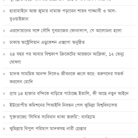
হারামাইনে আজ জুমার নামাজ পড়াবেন শায়খ গাজ্জাবী ও আল-
বুওয়াইজান
এরদোয়ানের সঙ্গে সৌদি যুবরাজের ফোনালাপ, যে আলোচনা হলো
ঢাকায় অস্ট্রেলিয়ান এডুকেশন এক্সপো অনুষ্ঠিত
২৪ বছর পর আবার বিশ্বকাপ ক্রিকে‌টের আয়জনে আফ্রিকা, ১২ ভেন্যু
ঘোষণা
মাদক সাময়িক আনন্দ দিলেও জীবনকে ধ্বংস করে: তরুণদের সতর্ক
করলেন মোদি
প্রায় ১৪ হাজার বন্দিকে বাড়িতে পাঠাচ্ছে ইতালি, কী আছে নতুন আইনে
ইউরোপীয় কমিশনের পিআইসি নিবন্ধন পেল কুমিল্লা বিশ্ববিদ্যালয়
যুক্তরাজ্যে ‘লিখিত সংবিধান থাকা জরুরি’: বার্নহ্যাম
কুমিল্লায় বিপুল পরিমাণ মাদকসহ নারী গ্রেপ্তার