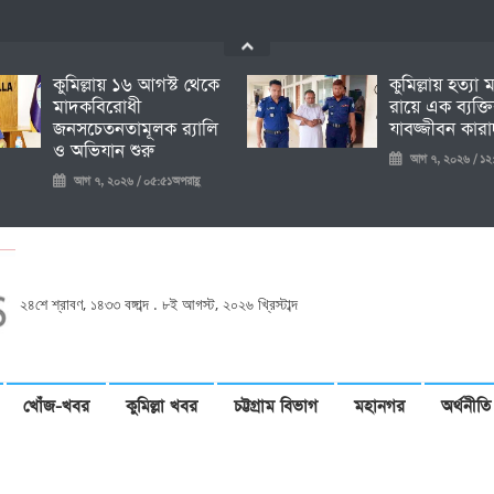
কুমিল্লায় ১৬ আগস্ট থেকে
কুমিল্লায় হত্যা
মাদকবিরোধী
রায়ে এক ব্যক্ত
জনসচেতনতামূলক র‍্যালি
যাবজ্জীবন কারাদ
ও অভিযান শুরু
আগ ৭, ২০২৬ / ১২:
আগ ৭, ২০২৬ / ০৫:৫১অপরাহ্ণ
২৪শে শ্রাবণ, ১৪৩৩ বঙ্গাব্দ . ৮ই আগস্ট, ২০২৬ খ্রিস্টাব্দ
খোঁজ-খবর
কুমিল্লা খবর
চট্টগ্রাম বিভাগ
মহানগর
অর্থনীতি