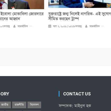
 ইবোলা মোকাবিলা জোরদারে
যুক্তরাষ্ট্রে জন্ম নিলেই নাগরিক- এই সুযো
ধানের আহ্বান
সীমিত করছেন ট্রাম্প
০৭অপরাহ্ণ
আন্তর্জাতিক
আগ ৭, ২০২৬ / ০৫:৫৮অপরাহ্ণ
আন্তর্জাতিক
GORY
CONTACT US
জাতীয়
রাজনীতি
বিনোদন
সম্পাদক: মাইনুল হক