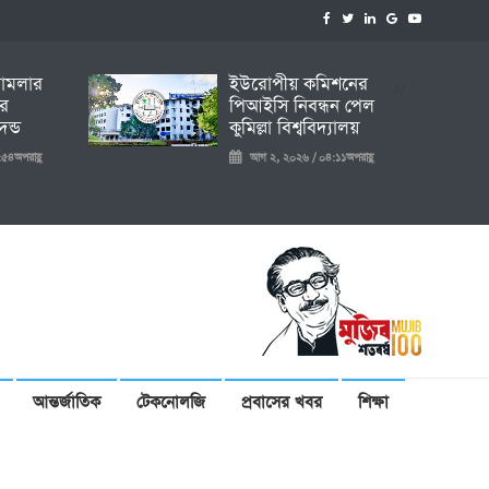
 মামলার
ইউরোপীয় কমিশনের
//
ির
পিআইসি নিবন্ধন পেল
ন্ড
কুমিল্লা বিশ্ববিদ্যালয়
৫৪অপরাহ্ণ
আগ ২, ২০২৬ / ০৪:১১অপরাহ্ণ
আন্তর্জাতিক
টেকনোলজি
প্রবাসের খবর
শিক্ষা