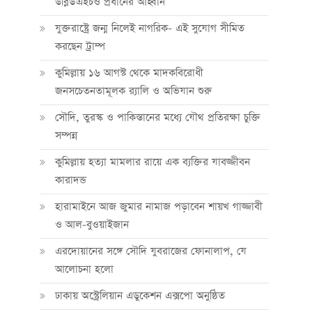
ডব্লিউএইচও প্রধানের আহ্বান
যুক্তরাষ্ট্রে জন্ম নিলেই নাগরিক- এই সুযোগ সীমিত
করছেন ট্রাম্প
কুমিল্লায় ১৬ আগস্ট থেকে মাদকবিরোধী
জনসচেতনতামূলক র‍্যালি ও অভিযান শুরু
সৌদি, তুরস্ক ও পাকিস্তানের মধ্যে যৌথ প্রতিরক্ষা চুক্তি
সম্পন্ন
কুমিল্লায় হত্যা মামলার রায়ে এক ব্যক্তির যাবজ্জীবন
কারাদন্ড
হারামাইনে আজ জুমার নামাজ পড়াবেন শায়খ গাজ্জাবী
ও আল-বুওয়াইজান
এরদোয়ানের সঙ্গে সৌদি যুবরাজের ফোনালাপ, যে
আলোচনা হলো
ঢাকায় অস্ট্রেলিয়ান এডুকেশন এক্সপো অনুষ্ঠিত