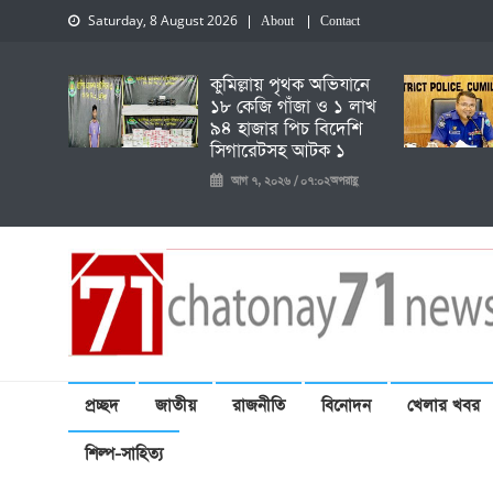
Saturday, 8 August 2026
About
Contact
কুমিল্লায় পৃথক অভিযানে
১৮ কেজি গাঁজা ও ১ লাখ
৯৪ হাজার পিচ বিদেশি
সিগারেটসহ আটক ১
আগ ৭, ২০২৬ / ০৭:০২অপরাহ্ণ
চেতনায় একাত্তর নিউজ
প্রচ্ছদ
জাতীয়
রাজনীতি
বিনোদন
খেলার খবর
শিল্প-সাহিত্য