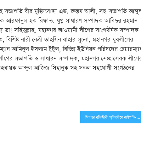
 সভাপতি বীর মুক্তিযোদ্ধা এড. রুস্তম আলী, সহ-সভাপতি আব্দু
দক আরফানুল হক রিফাত, যুগ্ন সাধারণ সম্পাদক আবিদুর রহমান
দস্য ডাঃ সহিদুল্লাহ, মহানগর আওয়ামী লীগের সাংগঠনিক সম্পাদক
, বিশিষ্ট নারী নেত্রী তাহসিন বাহার সূচনা, মহানগর যুবলীগের
যান আমিনুল ইসলাম টুটুল, বিভিন্ন ইউনিয়ন পরিষদের চেয়ারম্যা
ীলীগের সভাপতি ও সাধারন সম্পাদক, মহানগর সেচ্ছাসেবক লীগে
র আহবায়ক আব্দুল আজিজ সিহানুক সহ সকল সহযোগী সংগঠনের
মিরপুর বুদ্ধিজীবী স্মৃতিসৌধে রাষ্ট্রপতি-প্রধানমন্ত্রীর শ্রদ্ধা