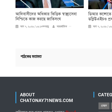
আদিবাসীদের অধিকার ভিত্তিক স্বাস্থ্যসেবা
ডিআর কঙ্গোতে
নিশ্চিতে কাজ করছে জাতিসংঘ
ডব্লিউএইচও প্র
আগ ৭, ২০২৬ / ০৬:১৩অপরাহ্ণ
আন্তর্জাতিক
আগ ৭, ২০২৬ / ০৬:
পাঠকের মতামত
ABOUT
CATE
CHATONAY71NEWS.COM
প্রচ্ছদ