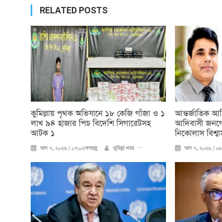
RELATED POSTS
কুমিল্লায় পৃথক অভিযানে ১৮ কেজি গাঁজা ও ১
আন্তর্জাতিক আ
লাখ ৯৪ হাজার পিচ বিদেশি সিগারেটসহ
আদিবাসী জনগো
আটক ১
নিকোলাস বিশ্বা
আগ ৭, ২০২৬ / ০৭:০২অপরাহ্ণ
কুমিল্লা খবর
আগ ৭, ২০২৬ / ০৬: