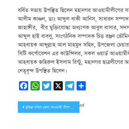
বর্ধিত সভায় উপস্থিত ছিলেন মহানগর আওয়ামীলীগের সহ
আলীম কাঞ্চন, ডাঃ আব্দুল বাকী আনিস, সাধারন সম্পা
জাহাঙ্গীর, বীর মুক্তিযোদ্ধা অধ্যাপক আবুল বাসার, স
আব্দুল হাই বাবলু, সাংগঠনিক সম্পাদক চিত্ত রঞ্জন ভৌমিক
আহবায়ক আব্দুল্লাহ আল মাহমুদ সহিদ, উপজেলা চেয়ারম্
সিটি কর্পোরেশন এর কাউন্সিলর, সকল ওয়ার্ড আওয়াম
আহবায়ক জহিরুল ইসলাম রিন্টু, মহানগর ছাত্রলীগে
নেতৃবৃন্দ উপস্থিত ছিলেন।
Facebook
WhatsApp
Twitter
X
Telegram
Share
Post
ad
কুমিল্লা দক্ষিণ জেলা আওয়ামী লীগে’র কার্যকরী কমিটির সভা
navigation