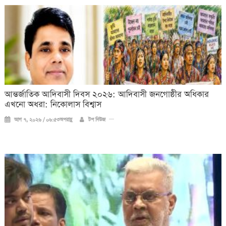
আন্তর্জাতিক আদিবাসী দিবস ২০২৬: আদিবাসী জনগোষ্ঠীর অধিকার
এখনো অধরা: নিকোলাস বিশ্বাস
আগ ৭, ২০২৬ / ০৬:৫৩অপরাহ্ণ
টপ নিউজ