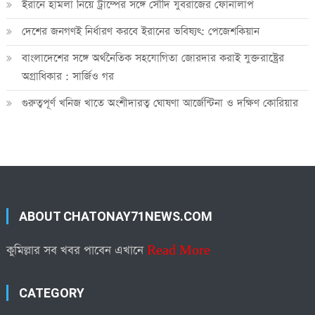
ইরানে হামলা নিয়ে ট্রাম্পের সঙ্গে সৌদি যুবরাজের ফোনালাপ
দেশের জনগণই নির্ধারণ করবে ইরানের ভবিষ্যৎ: পেজেশকিয়ান
বাংলাদেশের সঙ্গে অর্থনৈতিক সহযোগিতা জোরদার করাই যুক্তরাষ্ট্রের
অগ্রাধিকার : সার্জিও গর
গুরুত্বপূর্ণ খনিজ খাতে অংশীদারত্ব ঘোষণা আর্জেন্টিনা ও দক্ষিণ কোরিয়ার
ABOUT CHATONAY71NEWS.COM
কুমিল্লার সব খবর পাবেন এখানে
Read More
CATEGORY