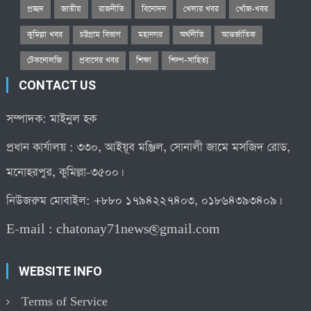
প্রচ্ছদ
জাতীয়
রাজনীতি
বিনোদন
খেলার খবর
খোঁজ-খবর
কুমিল্লা খবর
চট্টগ্রাম বিভাগ
মহানগর
অর্থনীতি
আন্তর্জাতিক
টেকনোলজি
প্রবাসের খবর
শিক্ষা
শিল্প-সাহিত্য
CONTACT US
সম্পাদক: মাইনুল হক
প্রধান কার্যালয় : ৩৩০, আইয়ূব মঞ্জিল, সোনালী জামে মসজিদ রোড,
মনোহরপুর, কুমিল্লা-৩৫০০।
নিউজরুম মোবাইল: +৮৮০ ১৭৯৪২২৭৪০৩, ০১৮৬৪৩৯৩৪০৯।
E-mail :
chatonay71news@gmail.com
WEBSITE INFO
Terms of Service