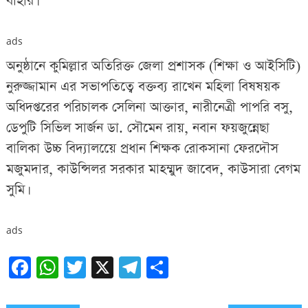
বাহার।
ads
অনুষ্ঠানে কুমিল্লার অতিরিক্ত জেলা প্রশাসক (শিক্ষা ও আইসিটি)
নুরুজ্জামান এর সভাপতিত্বে বক্তব্য রাখেন মহিলা বিষষয়ক
অধিদপ্তরের পরিচালক সেলিনা আক্তার, নারীনেত্রী পাপরি বসু,
ডেপুটি সিভিল সার্জন ডা. সৌমেন রায়, নবান ফয়জুন্নেছা
বালিকা উচ্চ বিদ্যালয়েে প্রধান শিক্ষক রোকসানা ফেরদৌস
মজুমদার, কাউন্সিলর সরকার মাহম্মুদ জাবেদ, কাউসারা বেগম
সুমি।
ads
Facebook
WhatsApp
Twitter
X
Telegram
Share