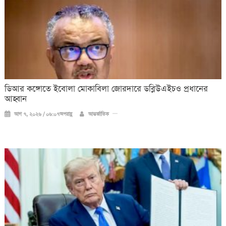
ডিআর কঙ্গোতে ইবোলা মোকাবিলা জোরদারে ডব্লিউএইচও প্রধানের
আহ্বান
আগ ৭, ২০২৬ / ০৬:০৭অপরাহ্ণ
আন্তর্জাতিক