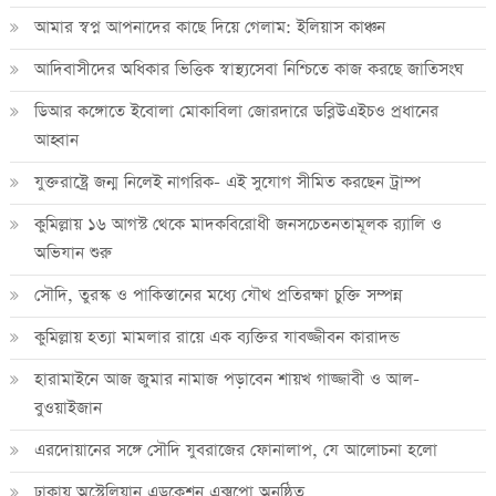
আমার স্বপ্ন আপনাদের কাছে দিয়ে গেলাম: ইলিয়াস কাঞ্চন
আদিবাসীদের অধিকার ভিত্তিক স্বাস্থ্যসেবা নিশ্চিতে কাজ করছে জাতিসংঘ
ডিআর কঙ্গোতে ইবোলা মোকাবিলা জোরদারে ডব্লিউএইচও প্রধানের
আহ্বান
যুক্তরাষ্ট্রে জন্ম নিলেই নাগরিক- এই সুযোগ সীমিত করছেন ট্রাম্প
কুমিল্লায় ১৬ আগস্ট থেকে মাদকবিরোধী জনসচেতনতামূলক র‍্যালি ও
অভিযান শুরু
সৌদি, তুরস্ক ও পাকিস্তানের মধ্যে যৌথ প্রতিরক্ষা চুক্তি সম্পন্ন
কুমিল্লায় হত্যা মামলার রায়ে এক ব্যক্তির যাবজ্জীবন কারাদন্ড
হারামাইনে আজ জুমার নামাজ পড়াবেন শায়খ গাজ্জাবী ও আল-
বুওয়াইজান
এরদোয়ানের সঙ্গে সৌদি যুবরাজের ফোনালাপ, যে আলোচনা হলো
ঢাকায় অস্ট্রেলিয়ান এডুকেশন এক্সপো অনুষ্ঠিত