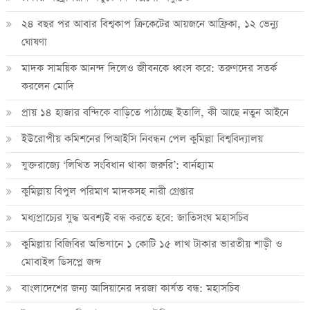
২৪ বছর পর আবার বিশ্বকাপ ক্রিকে‌টের আয়জনে আফ্রিকা, ১২ ভেন্যু
ঘোষণা
মাদক সাময়িক আনন্দ দিলেও জীবনকে ধ্বংস করে: তরুণদের সতর্ক
করলেন মোদি
প্রায় ১৪ হাজার বন্দিকে বাড়িতে পাঠাচ্ছে ইতালি, কী আছে নতুন আইনে
ইউরোপীয় কমিশনের পিআইসি নিবন্ধন পেল কুমিল্লা বিশ্ববিদ্যালয়
যুক্তরাজ্যে ‘লিখিত সংবিধান থাকা জরুরি’: বার্নহ্যাম
কুমিল্লায় বিপুল পরিমাণ মাদকসহ নারী গ্রেপ্তার
মধ্যপ্রাচ্যের যুদ্ধ অবশ্যই বন্ধ করতে হবে: জাতিসংঘ মহাসচিব
কুমিল্লায় বিজিবির অভিযানে ১ কোটি ১৫ লাখ টাকার ভারতীয় শাড়ী ও
মোবাইল ডিসপ্লে জব্দ
বাংলাদেশের জন্য আসিয়ানের দরজা কার্যত বন্ধ: মহাসচিব