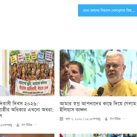
মেধা-মননের বিকাশে খেলাধুলার বিকল্প নেই: মন্ত্রী তাজুল ইসলাম
দিবাসী দিবস ২০২৬:
আমার স্বপ্ন আপনাদের কাছে দিয়ে গেলাম
ষ্ঠীর অধিকার এখনো অধরা:
ইলিয়াস কাঞ্চন
স
আগ ৭, ২০২৬ / ০৬:১৮অপরাহ্ণ
টপ নিউজ
৫৩অপরাহ্ণ
টপ নিউজ