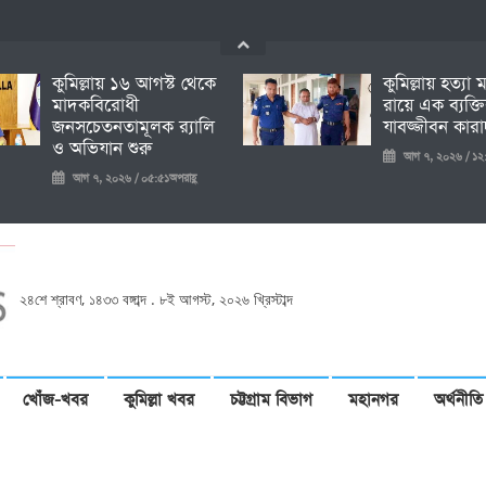
কুমিল্লায় ১৬ আগস্ট থেকে
কুমিল্লায় হত্যা
মাদকবিরোধী
রায়ে এক ব্যক্ত
জনসচেতনতামূলক র‍্যালি
যাবজ্জীবন কারাদ
ও অভিযান শুরু
আগ ৭, ২০২৬ / ১২:
আগ ৭, ২০২৬ / ০৫:৫১অপরাহ্ণ
২৪শে শ্রাবণ, ১৪৩৩ বঙ্গাব্দ . ৮ই আগস্ট, ২০২৬ খ্রিস্টাব্দ
খোঁজ-খবর
কুমিল্লা খবর
চট্টগ্রাম বিভাগ
মহানগর
অর্থনীতি