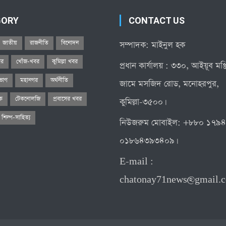
GORY
CONTACT US
জাতীয়
রাজনীতি
বিনোদন
সম্পাদক: মাইনুল হক
বর
খোঁজ-খবর
কুমিল্লা খবর
প্রধান কার্যালয় : ৩৩০, আইয়ূব মঞ
িভাগ
মহানগর
অর্থনীতি
জামে মসজিদ রোড, মনোহরপুর,
িক
টেকনোলজি
প্রবাসের খবর
কুমিল্লা-৩৫০০।
শিল্প-সাহিত্য
নিউজরুম মোবাইল: +৮৮০ ১৭৯
০১৮৬৪৩৯৩৪০৯।
E-mail :
chatonay71news@gmail.