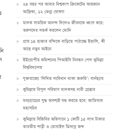
২৪ বছর পর আবার বিশ্বকাপ ক্রিকে‌টের আয়জনে
আফ্রিকা, ১২ ভেন্যু ঘোষণা
ত
মাদক সাময়িক আনন্দ দিলেও জীবনকে ধ্বংস করে:
তরুণদের সতর্ক করলেন মোদি
প্রায় ১৪ হাজার বন্দিকে বাড়িতে পাঠাচ্ছে ইতালি, কী
আছে নতুন আইনে
নি
ন
ইউরোপীয় কমিশনের পিআইসি নিবন্ধন পেল কুমিল্লা
বিশ্ববিদ্যালয়
ল
যুক্তরাজ্যে ‘লিখিত সংবিধান থাকা জরুরি’: বার্নহ্যাম
কুমিল্লায় বিপুল পরিমাণ মাদকসহ নারী গ্রেপ্তার
মধ্যপ্রাচ্যের যুদ্ধ অবশ্যই বন্ধ করতে হবে: জাতিসংঘ
মহাসচিব
কুমিল্লায় বিজিবির অভিযানে ১ কোটি ১৫ লাখ টাকার
ভারতীয় শাড়ী ও মোবাইল ডিসপ্লে জব্দ