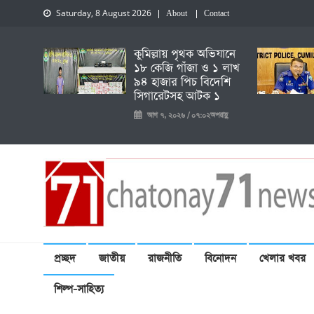
Saturday, 8 August 2026
About
Contact
কুমিল্লায় পৃথক অভিযানে
১৮ কেজি গাঁজা ও ১ লাখ
৯৪ হাজার পিচ বিদেশি
সিগারেটসহ আটক ১
আগ ৭, ২০২৬ / ০৭:০২অপরাহ্ণ
চেতনায় একাত্তর নিউজ
প্রচ্ছদ
জাতীয়
রাজনীতি
বিনোদন
খেলার খবর
শিল্প-সাহিত্য