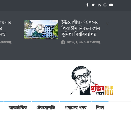
 মামলার
ইউরোপীয় কমিশনের
//
ির
পিআইসি নিবন্ধন পেল
ন্ড
কুমিল্লা বিশ্ববিদ্যালয়
৫৪অপরাহ্ণ
আগ ২, ২০২৬ / ০৪:১১অপরাহ্ণ
আন্তর্জাতিক
টেকনোলজি
প্রবাসের খবর
শিক্ষা