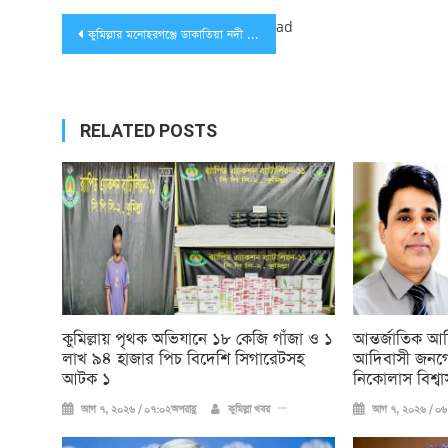
Post
ad
কুমিল্লার মনোহরগঞ্জে ডাকাতিয়া নদী পরিদর্শন
navigation
RELATED POSTS
কুমিল্লায় পৃথক অভিযানে ১৮ কেজি গাঁজা ও ১
আন্তর্জাতিক আ
লাখ ৯৪ হাজার পিচ বিদেশি সিগারেটসহ
আদিবাসী জনগো
আটক ১
নিকোলাস বিশ্বা
আগ ৭, ২০২৬ / ০৭:০২অপরাহ্ণ
কুমিল্লা খবর
আগ ৭, ২০২৬ / ০৬: