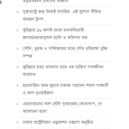
ডব্লিউএইচও প্রধানের আহ্বান
ে
যুক্তরাষ্ট্রে জন্ম নিলেই নাগরিক- এই সুযোগ সীমিত
করছেন ট্রাম্প
কুমিল্লায় ১৬ আগস্ট থেকে মাদকবিরোধী
জনসচেতনতামূলক র‍্যালি ও অভিযান শুরু
সৌদি, তুরস্ক ও পাকিস্তানের মধ্যে যৌথ প্রতিরক্ষা চুক্তি
সম্পন্ন
কুমিল্লায় হত্যা মামলার রায়ে এক ব্যক্তির যাবজ্জীবন
কারাদন্ড
হারামাইনে আজ জুমার নামাজ পড়াবেন শায়খ গাজ্জাবী
ও আল-বুওয়াইজান
এরদোয়ানের সঙ্গে সৌদি যুবরাজের ফোনালাপ, যে
আলোচনা হলো
ঢাকায় অস্ট্রেলিয়ান এডুকেশন এক্সপো অনুষ্ঠিত