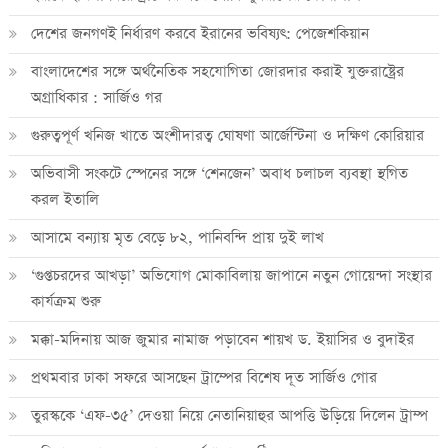
দেশের জনগণই নির্ধারণ করবে ইরানের ভবিষ্যৎ: পেজেশকিয়ান
বাংলাদেশের সঙ্গে অর্থনৈতিক সহযোগিতা জোরদার করাই যুক্তরাষ্ট্রের
অগ্রাধিকার : সার্জিও গর
গুরুত্বপূর্ণ খনিজ খাতে অংশীদারত্ব ঘোষণা আর্জেন্টিনা ও দক্ষিণ কোরিয়ার
অভিবাসী সংকটে স্পেনের সঙ্গে ‘শেনজেন’ অবাধ চলাচল ব্যবস্থা স্থগিত
করল ইতালি
আসামে বন্যায় মৃত বেড়ে ৮২, পানিবন্দি প্রায় দুই লাখ
‘গুপ্তচরদের আখড়া’ অভিযোগ মোকাবিলায় জাপানে নতুন গোয়েন্দা সংস্থার
কার্যক্রম শুরু
মক্কা-মদিনায় আজ জুমার নামাজ পড়াবেন শায়খ ড. ইয়াসির ও বুদাইর
প্রথমবার ঢাকা সফরে আসছেন ট্রাম্পের বিশেষ দূত সার্জিও গোর
তুরস্ককে ‘এফ-৩৫’ দেওয়া নিয়ে নেতানিয়াহুর আপত্তি উড়িয়ে দিলেন ট্রাম্প