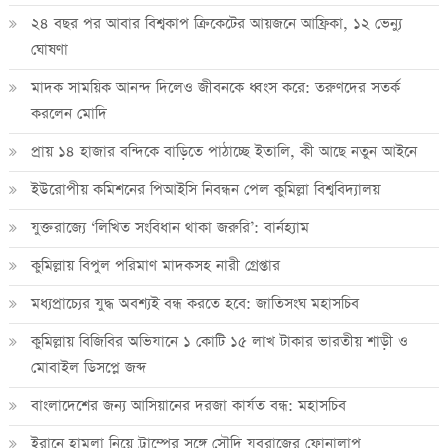
২৪ বছর পর আবার বিশ্বকাপ ক্রিকে‌টের আয়জনে আফ্রিকা, ১২ ভেন্যু
ঘোষণা
মাদক সাময়িক আনন্দ দিলেও জীবনকে ধ্বংস করে: তরুণদের সতর্ক
করলেন মোদি
প্রায় ১৪ হাজার বন্দিকে বাড়িতে পাঠাচ্ছে ইতালি, কী আছে নতুন আইনে
ইউরোপীয় কমিশনের পিআইসি নিবন্ধন পেল কুমিল্লা বিশ্ববিদ্যালয়
যুক্তরাজ্যে ‘লিখিত সংবিধান থাকা জরুরি’: বার্নহ্যাম
কুমিল্লায় বিপুল পরিমাণ মাদকসহ নারী গ্রেপ্তার
মধ্যপ্রাচ্যের যুদ্ধ অবশ্যই বন্ধ করতে হবে: জাতিসংঘ মহাসচিব
কুমিল্লায় বিজিবির অভিযানে ১ কোটি ১৫ লাখ টাকার ভারতীয় শাড়ী ও
মোবাইল ডিসপ্লে জব্দ
বাংলাদেশের জন্য আসিয়ানের দরজা কার্যত বন্ধ: মহাসচিব
ইরানে হামলা নিয়ে ট্রাম্পের সঙ্গে সৌদি যুবরাজের ফোনালাপ