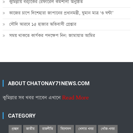
কুমিল্লায় ব্র‍্যাকের রেফারেল কর্মশালা অনুষ্ঠিত
কাজের চাপে দিশেহারা জাপানের প্রধানমন্ত্রী, ঘুমান মাত্র ‘৩ ঘণ্টা’
সৌদি আরবে ১৫ হাজার অভিবাসী গ্রেপ্তার
সময় থাকতে কার্যকর পদক্ষেপ নিন: জামায়াত আমির
ABOUT CHATONAY71NEWS.COM
কুমিল্লার সব খবর পাবেন এখানে
Read More
CATEGORY
প্রচ্ছদ
জাতীয়
রাজনীতি
বিনোদন
খেলার খবর
খোঁজ-খবর