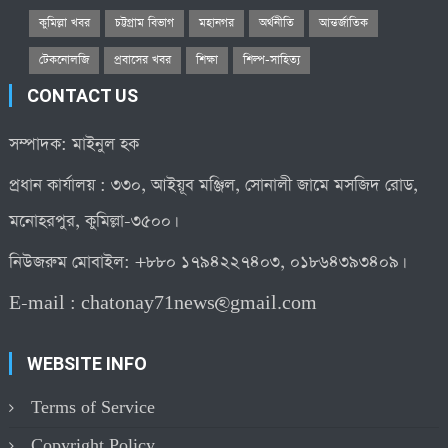
কুমিল্লা খবর
চট্টগ্রাম বিভাগ
মহানগর
অর্থনীতি
আন্তর্জাতিক
টেকনোলজি
প্রবাসের খবর
শিক্ষা
শিল্প-সাহিত্য
CONTACT US
সম্পাদক: মাইনুল হক
প্রধান কার্যালয় : ৩৩০, আইয়ূব মঞ্জিল, সোনালী জামে মসজিদ রোড,
মনোহরপুর, কুমিল্লা-৩৫০০।
নিউজরুম মোবাইল: +৮৮০ ১৭৯৪২২৭৪০৩, ০১৮৬৪৩৯৩৪০৯।
E-mail :
chatonay71news@gmail.com
WEBSITE INFO
Terms of Service
Copyright Policy