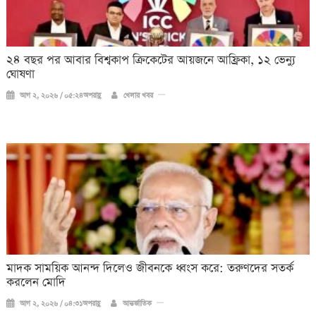
২৪ বছর পর আবার বিশ্বকাপ ক্রিকে‌টের আয়জনে আফ্রিকা, ১২ ভেন্যু
ঘোষণা
আগ ২, ২০২৬ / ০৫:২৪অপরাহ্ণ
খেলার খবর
মাদক সাময়িক আনন্দ দিলেও জীবনকে ধ্বংস করে: তরুণদের সতর্ক
করলেন মোদি
আগ ২, ২০২৬ / ০৪:৩১অপরাহ্ণ
আন্তর্জাতিক