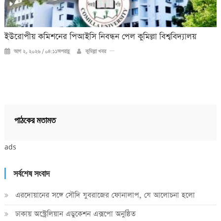
ইউরোপীয় কমিশনের পিআইসি নিবন্ধন পেল কুমিল্লা বিশ্ববিদ্যালয়
আগ ২, ২০২৬ / ০৪:১১অপরাহ্ণ
কুমিল্লা খবর
পাঠকের মতামত
ads
সর্বশেষ সংবাদ
এরদোয়ানের সঙ্গে সৌদি যুবরাজের ফোনালাপ, যে আলোচনা হলো
ঢাকায় অস্ট্রেলিয়ান এডুকেশন এক্সপো অনুষ্ঠিত