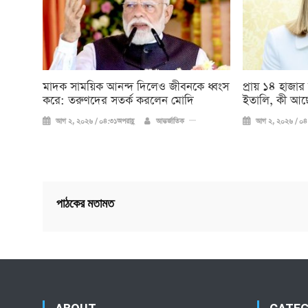
মাদক সাময়িক আনন্দ দিলেও জীবনকে ধ্বংস
প্রায় ১৪ হাজার
করে: তরুণদের সতর্ক করলেন মোদি
ইতালি, কী আছ
আগ ২, ২০২৬ / ০৪:৩১অপরাহ্ণ
আন্তর্জাতিক
আগ ২, ২০২৬ / ০৪:
পাঠকের মতামত