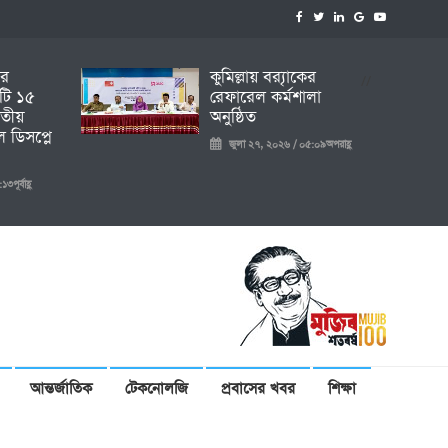
ির
কুমিল্লায় ব্র‍্যাকের
//
টি ১৫
রেফারেল কর্মশালা
তীয়
অনুষ্ঠিত
 ডিসপ্লে
জুলা ২৭, ২০২৬ / ০৫:০৯অপরাহ্ণ
ূর্বাহ্ণ
আন্তর্জাতিক
টেকনোলজি
প্রবাসের খবর
শিক্ষা