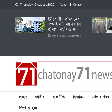
Thursday, 6 August 2026
About
Contact
ইউরোপীয় কমিশনের
পিআইসি নিবন্ধন পেল
কুমিল্লা বিশ্ববিদ্যালয়
আগ ২, ২০২৬ / ০৪:১১অপরাহ্ণ
চেতনায় একাত্তর নিউজ
প্রচ্ছদ
জাতীয়
রাজনীতি
বিনোদন
খেলার খবর
শিল্প-সাহিত্য