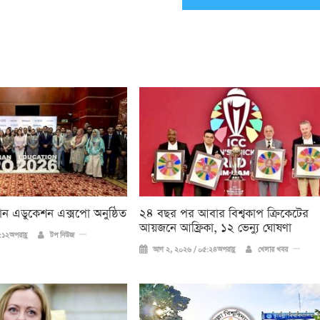
িয়ান এডুকেশন এক্সপো অনুষ্ঠিত
২৪ বছর পর আবার বিশ্বকাপ ক্রিকে‌টের
আয়জনে আফ্রিকা, ১২ ভেন্যু ঘোষণা
১২অপরাহ্ণ
টপ নিউজ
আগ ২, ২০২৬ / ০৫:২৪অপরাহ্ণ
খেলার খবর