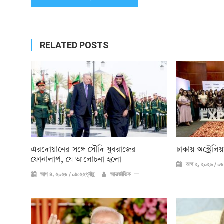
navigation
RELATED POSTS
এরদোয়ানের সঙ্গে সৌদি যুবরাজের
ঢাকায় অস্ট্রেল
ফোনালাপ, যে আলোচনা হলো
আগ ২, ২০২৬ / ০৬:
আগ ৪, ২০২৬ / ০৯:২২পূর্বাহ্ণ
আন্তর্জাতিক