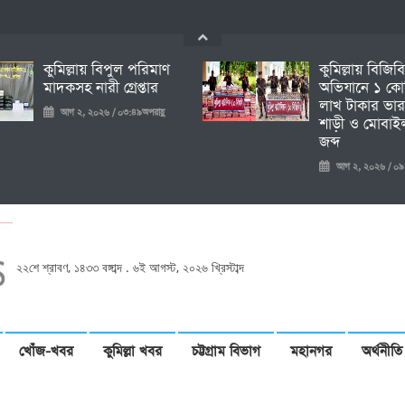
কুমিল্লায় বিপুল পরিমাণ
কুমিল্লায় বিজিব
মাদকসহ নারী গ্রেপ্তার
অভিযানে ১ কো
লাখ টাকার ভার
আগ ২, ২০২৬ / ০৩:৪৯অপরাহ্ণ
শাড়ী ও মোবাইল
জব্দ
আগ ২, ২০২৬ / ০৯:১৩প
২২শে শ্রাবণ, ১৪৩৩ বঙ্গাব্দ . ৬ই আগস্ট, ২০২৬ খ্রিস্টাব্দ
খোঁজ-খবর
কুমিল্লা খবর
চট্টগ্রাম বিভাগ
মহানগর
অর্থনীতি