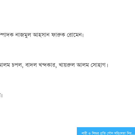
রণ সম্পাদক নাজমুল আহসান ফারুক রোমেন৷
বুল আলম চপল, বাদল খন্দকার, খায়রুল আলম সোহাগ।
র৷
নারী ও শিশুর প্রতি যৌন সহিংসতা নিরসনে মতবিনিময় সভা