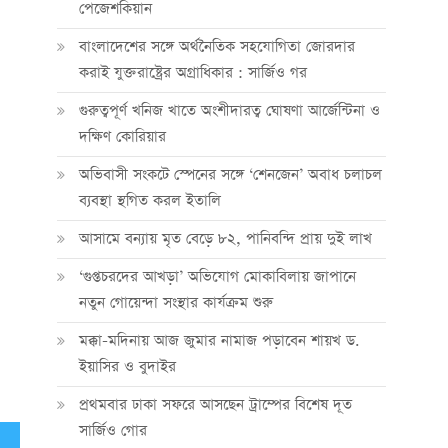
পেজেশকিয়ান
বাংলাদেশের সঙ্গে অর্থনৈতিক সহযোগিতা জোরদার
করাই যুক্তরাষ্ট্রের অগ্রাধিকার : সার্জিও গর
গুরুত্বপূর্ণ খনিজ খাতে অংশীদারত্ব ঘোষণা আর্জেন্টিনা ও
দক্ষিণ কোরিয়ার
অভিবাসী সংকটে স্পেনের সঙ্গে ‘শেনজেন’ অবাধ চলাচল
ব্যবস্থা স্থগিত করল ইতালি
আসামে বন্যায় মৃত বেড়ে ৮২, পানিবন্দি প্রায় দুই লাখ
‘গুপ্তচরদের আখড়া’ অভিযোগ মোকাবিলায় জাপানে
নতুন গোয়েন্দা সংস্থার কার্যক্রম শুরু
মক্কা-মদিনায় আজ জুমার নামাজ পড়াবেন শায়খ ড.
ইয়াসির ও বুদাইর
প্রথমবার ঢাকা সফরে আসছেন ট্রাম্পের বিশেষ দূত
সার্জিও গোর