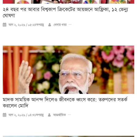
২৪ বছর পর আবার বিশ্বকাপ ক্রিকে‌টের আয়জনে আফ্রিকা, ১২ ভেন্যু
ঘোষণা
আগ ২, ২০২৬ / ০৫:২৪অপরাহ্ণ
খেলার খবর
মাদক সাময়িক আনন্দ দিলেও জীবনকে ধ্বংস করে: তরুণদের সতর্ক
করলেন মোদি
আগ ২, ২০২৬ / ০৪:৩১অপরাহ্ণ
আন্তর্জাতিক