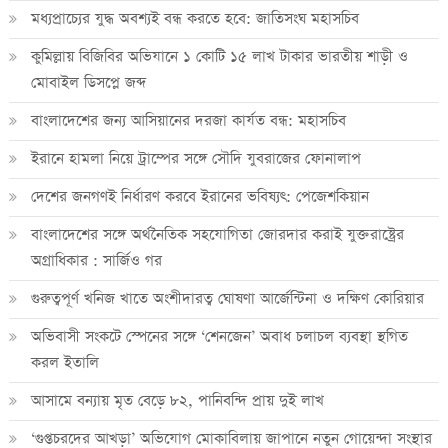
মধ্যপ্রাচ্যের যুদ্ধ অবশ্যই বন্ধ করতে হবে: জাতিসংঘ মহাসচিব
কুমিল্লায় বিজিবির অভিযানে ১ কোটি ১৫ লাখ টাকার ভারতীয় শাড়ী ও
মোবাইল ডিসপ্লে জব্দ
বাংলাদেশের জন্য আসিয়ানের দরজা কার্যত বন্ধ: মহাসচিব
ইরানে হামলা নিয়ে ট্রাম্পের সঙ্গে সৌদি যুবরাজের ফোনালাপ
দেশের জনগণই নির্ধারণ করবে ইরানের ভবিষ্যৎ: পেজেশকিয়ান
বাংলাদেশের সঙ্গে অর্থনৈতিক সহযোগিতা জোরদার করাই যুক্তরাষ্ট্রের
অগ্রাধিকার : সার্জিও গর
গুরুত্বপূর্ণ খনিজ খাতে অংশীদারত্ব ঘোষণা আর্জেন্টিনা ও দক্ষিণ কোরিয়ার
অভিবাসী সংকটে স্পেনের সঙ্গে ‘শেনজেন’ অবাধ চলাচল ব্যবস্থা স্থগিত
করল ইতালি
আসামে বন্যায় মৃত বেড়ে ৮২, পানিবন্দি প্রায় দুই লাখ
‘গুপ্তচরদের আখড়া’ অভিযোগ মোকাবিলায় জাপানে নতুন গোয়েন্দা সংস্থার