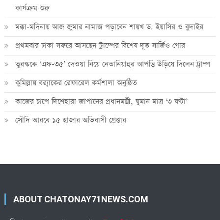
কার্যক্রম শুরু
মক্কা-মদিনায় আজ জুমার নামাজ পড়াবেন শায়খ ড. ইয়াসির ও বুদাইর
প্রথমবার ঢাকা সফরে আসছেন ট্রাম্পের বিশেষ দূত সার্জিও গোর
তুরস্ককে ‘এফ-৩৫’ দেওয়া নিয়ে নেতানিয়াহুর আপত্তি উড়িয়ে দিলেন ট্রাম্প
কুমিল্লায় ব্র‍্যাকের রেফারেল কর্মশালা অনুষ্ঠিত
কাজের চাপে দিশেহারা জাপানের প্রধানমন্ত্রী, ঘুমান মাত্র ‘৩ ঘণ্টা’
সৌদি আরবে ১৫ হাজার অভিবাসী গ্রেপ্তার
ABOUT CHATONAY71NEWS.COM