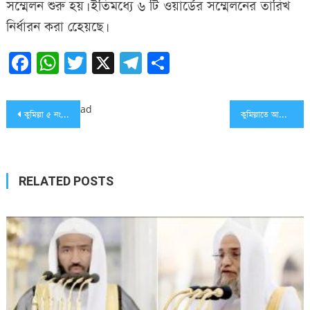
সম্মেলন শুরু হয়। ইতিমধ্যে ৬ টি ওয়ার্ডের সম্মেলনের তারিখ
নির্ধারন করা হেেয়ছে।
Facebook
WhatsApp
Twitter
X
Telegram
Share
Post
ad
কুমিল্লা ৫ নং ওয়ার্ড যুবলীগ কর্মী সভা অনুষ্ঠিত
কুমিল্লাতে আমার অনুসারীদের রেখেই কমিটি হবে: মেয়র সাক্কু
navigation
RELATED POSTS