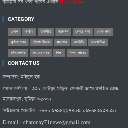
কুমিল্লার সব খবর পাবেন এখানে
Read More
CATEGORY
প্রচ্ছদ
জাতীয়
রাজনীতি
বিনোদন
খেলার খবর
খোঁজ-খবর
কুমিল্লা খবর
চট্টগ্রাম বিভাগ
মহানগর
অর্থনীতি
আন্তর্জাতিক
টেকনোলজি
প্রবাসের খবর
শিক্ষা
শিল্প-সাহিত্য
CONTACT US
সম্পাদক: মাইনুল হক
প্রধান কার্যালয় : ৩৩০, আইয়ূব মঞ্জিল, সোনালী জামে মসজিদ রোড,
মনোহরপুর, কুমিল্লা-৩৫০০।
নিউজরুম মোবাইল: +৮৮০ ১৭৯৪২২৭৪০৩, ০১৮৬৪৩৯৩৪০৯।
E-mail :
chatonay71news@gmail.com