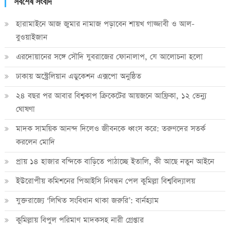
সর্বশেষ সংবাদ
হারামাইনে আজ জুমার নামাজ পড়াবেন শায়খ গাজ্জাবী ও আল-
বুওয়াইজান
এরদোয়ানের সঙ্গে সৌদি যুবরাজের ফোনালাপ, যে আলোচনা হলো
ঢাকায় অস্ট্রেলিয়ান এডুকেশন এক্সপো অনুষ্ঠিত
২৪ বছর পর আবার বিশ্বকাপ ক্রিকে‌টের আয়জনে আফ্রিকা, ১২ ভেন্যু
ঘোষণা
মাদক সাময়িক আনন্দ দিলেও জীবনকে ধ্বংস করে: তরুণদের সতর্ক
করলেন মোদি
প্রায় ১৪ হাজার বন্দিকে বাড়িতে পাঠাচ্ছে ইতালি, কী আছে নতুন আইনে
ইউরোপীয় কমিশনের পিআইসি নিবন্ধন পেল কুমিল্লা বিশ্ববিদ্যালয়
যুক্তরাজ্যে ‘লিখিত সংবিধান থাকা জরুরি’: বার্নহ্যাম
কুমিল্লায় বিপুল পরিমাণ মাদকসহ নারী গ্রেপ্তার