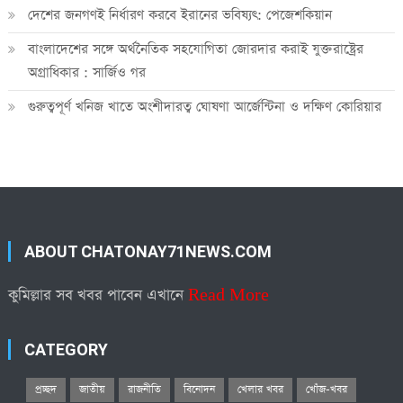
দেশের জনগণই নির্ধারণ করবে ইরানের ভবিষ্যৎ: পেজেশকিয়ান
বাংলাদেশের সঙ্গে অর্থনৈতিক সহযোগিতা জোরদার করাই যুক্তরাষ্ট্রের
অগ্রাধিকার : সার্জিও গর
গুরুত্বপূর্ণ খনিজ খাতে অংশীদারত্ব ঘোষণা আর্জেন্টিনা ও দক্ষিণ কোরিয়ার
ABOUT CHATONAY71NEWS.COM
কুমিল্লার সব খবর পাবেন এখানে
Read More
CATEGORY
প্রচ্ছদ
জাতীয়
রাজনীতি
বিনোদন
খেলার খবর
খোঁজ-খবর