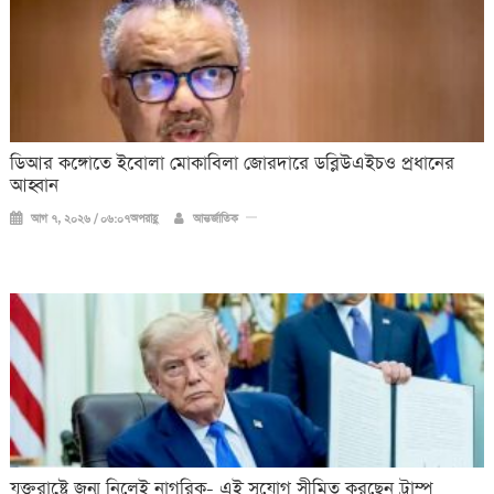
ডিআর কঙ্গোতে ইবোলা মোকাবিলা জোরদারে ডব্লিউএইচও প্রধানের
আহ্বান
আগ ৭, ২০২৬ / ০৬:০৭অপরাহ্ণ
আন্তর্জাতিক
যুক্তরাষ্ট্রে জন্ম নিলেই নাগরিক- এই সুযোগ সীমিত করছেন ট্রাম্প