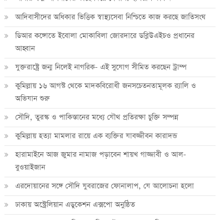
আদিবাসীদের অধিকার ভিত্তিক স্বাস্থ্যসেবা নিশ্চিতে কাজ করছে জাতিসংঘ
ডিআর কঙ্গোতে ইবোলা মোকাবিলা জোরদারে ডব্লিউএইচও প্রধানের
আহ্বান
যুক্তরাষ্ট্রে জন্ম নিলেই নাগরিক- এই সুযোগ সীমিত করছেন ট্রাম্প
কুমিল্লায় ১৬ আগস্ট থেকে মাদকবিরোধী জনসচেতনতামূলক র‍্যালি ও
অভিযান শুরু
সৌদি, তুরস্ক ও পাকিস্তানের মধ্যে যৌথ প্রতিরক্ষা চুক্তি সম্পন্ন
কুমিল্লায় হত্যা মামলার রায়ে এক ব্যক্তির যাবজ্জীবন কারাদন্ড
হারামাইনে আজ জুমার নামাজ পড়াবেন শায়খ গাজ্জাবী ও আল-
বুওয়াইজান
এরদোয়ানের সঙ্গে সৌদি যুবরাজের ফোনালাপ, যে আলোচনা হলো
ঢাকায় অস্ট্রেলিয়ান এডুকেশন এক্সপো অনুষ্ঠিত