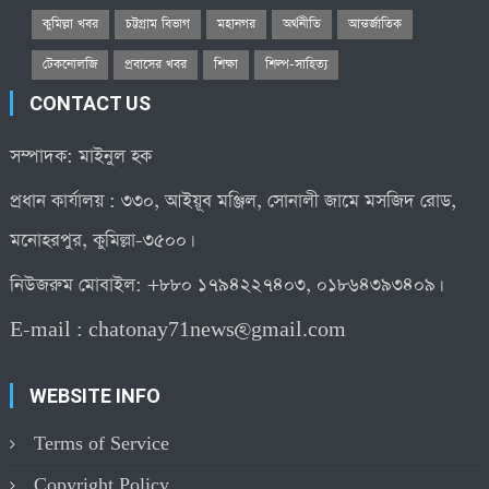
কুমিল্লা খবর
চট্টগ্রাম বিভাগ
মহানগর
অর্থনীতি
আন্তর্জাতিক
টেকনোলজি
প্রবাসের খবর
শিক্ষা
শিল্প-সাহিত্য
CONTACT US
সম্পাদক: মাইনুল হক
প্রধান কার্যালয় : ৩৩০, আইয়ূব মঞ্জিল, সোনালী জামে মসজিদ রোড,
মনোহরপুর, কুমিল্লা-৩৫০০।
নিউজরুম মোবাইল: +৮৮০ ১৭৯৪২২৭৪০৩, ০১৮৬৪৩৯৩৪০৯।
E-mail :
chatonay71news@gmail.com
WEBSITE INFO
Terms of Service
Copyright Policy