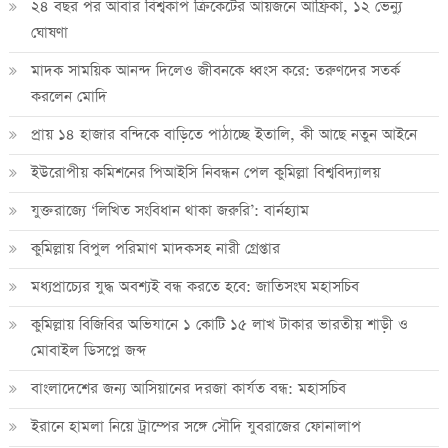
২৪ বছর পর আবার বিশ্বকাপ ক্রিকে‌টের আয়জনে আফ্রিকা, ১২ ভেন্যু
ঘোষণা
মাদক সাময়িক আনন্দ দিলেও জীবনকে ধ্বংস করে: তরুণদের সতর্ক
করলেন মোদি
প্রায় ১৪ হাজার বন্দিকে বাড়িতে পাঠাচ্ছে ইতালি, কী আছে নতুন আইনে
ইউরোপীয় কমিশনের পিআইসি নিবন্ধন পেল কুমিল্লা বিশ্ববিদ্যালয়
যুক্তরাজ্যে ‘লিখিত সংবিধান থাকা জরুরি’: বার্নহ্যাম
কুমিল্লায় বিপুল পরিমাণ মাদকসহ নারী গ্রেপ্তার
মধ্যপ্রাচ্যের যুদ্ধ অবশ্যই বন্ধ করতে হবে: জাতিসংঘ মহাসচিব
কুমিল্লায় বিজিবির অভিযানে ১ কোটি ১৫ লাখ টাকার ভারতীয় শাড়ী ও
মোবাইল ডিসপ্লে জব্দ
বাংলাদেশের জন্য আসিয়ানের দরজা কার্যত বন্ধ: মহাসচিব
ইরানে হামলা নিয়ে ট্রাম্পের সঙ্গে সৌদি যুবরাজের ফোনালাপ