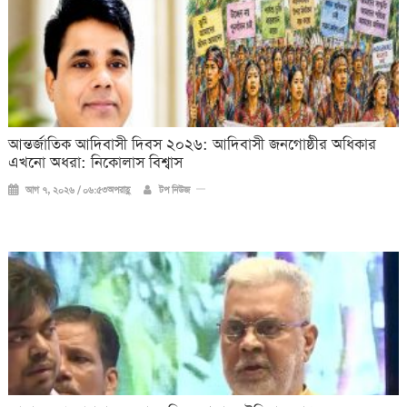
আন্তর্জাতিক আদিবাসী দিবস ২০২৬: আদিবাসী জনগোষ্ঠীর অধিকার
এখনো অধরা: নিকোলাস বিশ্বাস
আগ ৭, ২০২৬ / ০৬:৫৩অপরাহ্ণ
টপ নিউজ