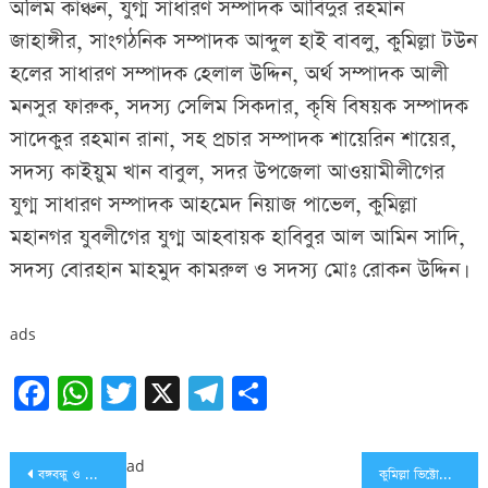
অলিম কাঞ্চন, যুগ্ম সাধারণ সম্পাদক আবিদুর রহমান
জাহাঙ্গীর, সাংগঠনিক সম্পাদক আব্দুল হাই বাবলু, কুমিল্লা টউন
হলের সাধারণ সম্পাদক হেলাল উদ্দিন, অর্থ সম্পাদক আলী
মনসুর ফারুক, সদস্য সেলিম সিকদার, কৃষি বিষয়ক সম্পাদক
সাদেকুর রহমান রানা, সহ প্রচার সম্পাদক শায়েরিন শায়ের,
সদস্য কাইয়ুম খান বাবুল, সদর উপজেলা আওয়ামীলীগের
যুগ্ম সাধারণ সম্পাদক আহমেদ নিয়াজ পাভেল, কুমিল্লা
মহানগর যুবলীগের যুগ্ম আহবায়ক হাবিবুর আল আমিন সাদি,
সদস্য বোরহান মাহমুদ কামরুল ও সদস্য মোঃ রোকন উদ্দিন।
ads
Facebook
WhatsApp
Twitter
X
Telegram
Share
Post
ad
বঙ্গবন্ধু ও বাংলাদেশ একই সূত্রে গাঁথা: মুজিবুল হক
কুমিল্লা ভিক্টোরিয়া কলেজে প্রিতুলকে কুপিয়ে হত্যা চেষ্টা