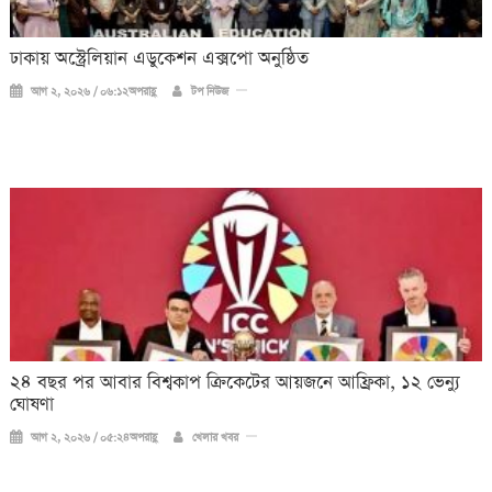
ঢাকায় অস্ট্রেলিয়ান এডুকেশন এক্সপো অনুষ্ঠিত
আগ ২, ২০২৬ / ০৬:১২অপরাহ্ণ
টপ নিউজ
২৪ বছর পর আবার বিশ্বকাপ ক্রিকে‌টের আয়জনে আফ্রিকা, ১২ ভেন্যু
ঘোষণা
আগ ২, ২০২৬ / ০৫:২৪অপরাহ্ণ
খেলার খবর