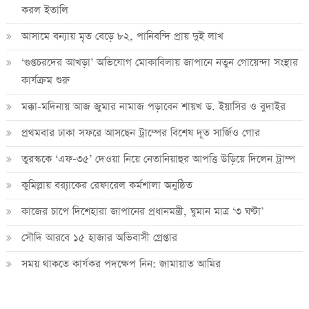
করল ইতালি
আসামে বন্যায় মৃত বেড়ে ৮২, পানিবন্দি প্রায় দুই লাখ
‘গুপ্তচরদের আখড়া’ অভিযোগ মোকাবিলায় জাপানে নতুন গোয়েন্দা সংস্থার
কার্যক্রম শুরু
মক্কা-মদিনায় আজ জুমার নামাজ পড়াবেন শায়খ ড. ইয়াসির ও বুদাইর
প্রথমবার ঢাকা সফরে আসছেন ট্রাম্পের বিশেষ দূত সার্জিও গোর
তুরস্ককে ‘এফ-৩৫’ দেওয়া নিয়ে নেতানিয়াহুর আপত্তি উড়িয়ে দিলেন ট্রাম্প
কুমিল্লায় ব্র‍্যাকের রেফারেল কর্মশালা অনুষ্ঠিত
কাজের চাপে দিশেহারা জাপানের প্রধানমন্ত্রী, ঘুমান মাত্র ‘৩ ঘণ্টা’
সৌদি আরবে ১৫ হাজার অভিবাসী গ্রেপ্তার
সময় থাকতে কার্যকর পদক্ষেপ নিন: জামায়াত আমির