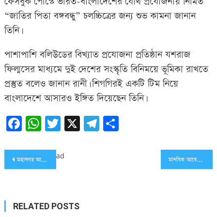
ফেসবুক পোস্টে ভারত-বাংলাদেশের যৌথ প্রযোজনায় নির্মিত
“জাতির পিতা বঙ্গবন্ধু” চলচ্চিত্রের জন্য
শুভ কামনা
জানান
তিনি।
পাশাপাশি বলিউডের বিখ্যাত প্রযোজনা প্রতিষ্ঠান যশরাজ
ফিল্মসের মাধ্যমে দুই দেশের সংস্কৃতি বিনিময়ে ভূমিকা রাখতে
প্রস্তুত বলেও জানান রানী। শিগগিরই একটি টিম নিয়ে
বাংলাদেশে আসারও ইঙ্গিত দিয়েছেন তিনি।
Facebook
WhatsApp
Twitter
X
Telegram
Share
Post
ad
মহানগর আওয়ামী লীগকে বাংলাদেশের মডেল হিসেবে গড়ে তুলতে চাই: এমপি বাহার
মানবিক আবেদন: পঙ্গু সাত্তারের চিকিৎসায় এগিয়ে আসুন
navigation
RELATED POSTS