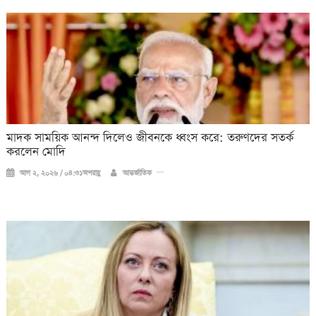
মাদক সাময়িক আনন্দ দিলেও জীবনকে ধ্বংস করে: তরুণদের সতর্ক
করলেন মোদি
আগ ২, ২০২৬ / ০৪:৩১অপরাহ্ণ
আন্তর্জাতিক