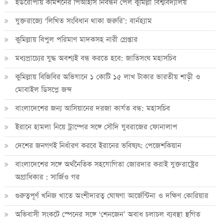
ইউরোপীয় কমিশনের পিআইসি নিবন্ধন পেল কুমিল্লা বিশ্ববিদ্যালয়
যুক্তরাজ্যে ‘লিখিত সংবিধান থাকা জরুরি’: বার্নহ্যাম
কুমিল্লায় বিপুল পরিমাণ মাদকসহ নারী গ্রেপ্তার
মধ্যপ্রাচ্যের যুদ্ধ অবশ্যই বন্ধ করতে হবে: জাতিসংঘ মহাসচিব
কুমিল্লায় বিজিবির অভিযানে ১ কোটি ১৫ লাখ টাকার ভারতীয় শাড়ী ও
মোবাইল ডিসপ্লে জব্দ
বাংলাদেশের জন্য আসিয়ানের দরজা কার্যত বন্ধ: মহাসচিব
ইরানে হামলা নিয়ে ট্রাম্পের সঙ্গে সৌদি যুবরাজের ফোনালাপ
দেশের জনগণই নির্ধারণ করবে ইরানের ভবিষ্যৎ: পেজেশকিয়ান
বাংলাদেশের সঙ্গে অর্থনৈতিক সহযোগিতা জোরদার করাই যুক্তরাষ্ট্রের
অগ্রাধিকার : সার্জিও গর
গুরুত্বপূর্ণ খনিজ খাতে অংশীদারত্ব ঘোষণা আর্জেন্টিনা ও দক্ষিণ কোরিয়ার
অভিবাসী সংকটে স্পেনের সঙ্গে ‘শেনজেন’ অবাধ চলাচল ব্যবস্থা স্থগিত