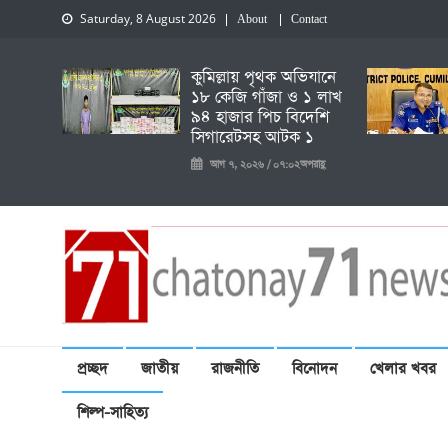
Saturday, 8 August 2026
About
Contact
কুমিল্লায় পৃথক অভিযানে
১৮ কেজি গাঁজা ও ১ লাখ
৯৪ হাজার পিচ বিদেশি
সিগারেটসহ আটক ১
আগ ৭, ২০২৬ / ০৭:০২অপরাহ্ণ
চেতনায় একাত্তর নিউজ
প্রচ্ছদ
জাতীয়
রাজনীতি
বিনোদন
খেলার খবর
শিল্প-সাহিত্য