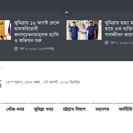
কুমিল্লায় ১৬ আগস্ট থেকে
কুমিল্লায় হত্যা
মাদকবিরোধী
রায়ে এক ব্যক্ত
জনসচেতনতামূলক র‍্যালি
যাবজ্জীবন কারাদ
ও অভিযান শুরু
আগ ৭, ২০২৬ / ১২:
আগ ৭, ২০২৬ / ০৫:৫১অপরাহ্ণ
২৪শে শ্রাবণ, ১৪৩৩ বঙ্গাব্দ . ৮ই আগস্ট, ২০২৬ খ্রিস্টাব্দ
খোঁজ-খবর
কুমিল্লা খবর
চট্টগ্রাম বিভাগ
মহানগর
অর্থনীতি