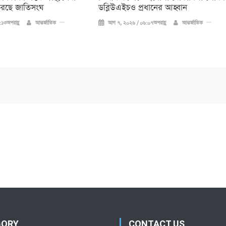
করছে জাতিসংঘ
ডব্লিউএইচও প্রধানের আহ্বান
১৩অপরাহ্ণ
আন্তর্জাতিক
আগ ৭, ২০২৬ / ০৬:০৭অপরাহ্ণ
আন্তর্জাতিক
GORY
CONTACT US