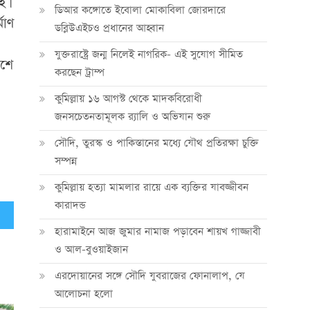
ই।
ডিআর কঙ্গোতে ইবোলা মোকাবিলা জোরদারে
মাণ
ডব্লিউএইচও প্রধানের আহ্বান
যুক্তরাষ্ট্রে জন্ম নিলেই নাগরিক- এই সুযোগ সীমিত
আশে
করছেন ট্রাম্প
কুমিল্লায় ১৬ আগস্ট থেকে মাদকবিরোধী
জনসচেতনতামূলক র‍্যালি ও অভিযান শুরু
সৌদি, তুরস্ক ও পাকিস্তানের মধ্যে যৌথ প্রতিরক্ষা চুক্তি
সম্পন্ন
কুমিল্লায় হত্যা মামলার রায়ে এক ব্যক্তির যাবজ্জীবন
কারাদন্ড
হারামাইনে আজ জুমার নামাজ পড়াবেন শায়খ গাজ্জাবী
ও আল-বুওয়াইজান
এরদোয়ানের সঙ্গে সৌদি যুবরাজের ফোনালাপ, যে
আলোচনা হলো