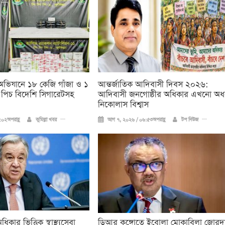
ক অভিযানে ১৮ কেজি গাঁজা ও ১
আন্তর্জাতিক আদিবাসী দিবস ২০২৬:
পিচ বিদেশি সিগারেটসহ
আদিবাসী জনগোষ্ঠীর অধিকার এখনো অধ
নিকোলাস বিশ্বাস
০২অপরাহ্ণ
কুমিল্লা খবর
আগ ৭, ২০২৬ / ০৬:৫৩অপরাহ্ণ
টপ নিউজ
ার ভিত্তিক স্বাস্থ্যসেবা
ডিআর কঙ্গোতে ইবোলা মোকাবিলা জোরদ