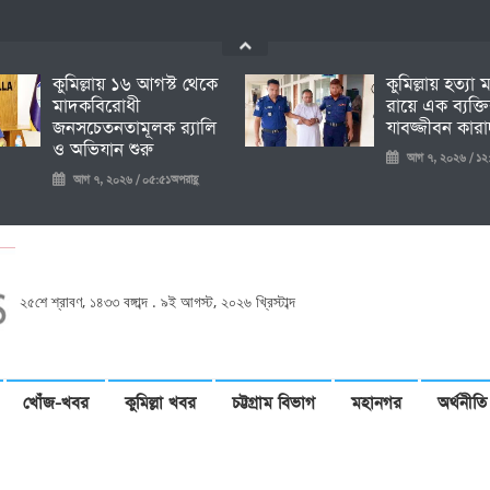
কুমিল্লায় ১৬ আগস্ট থেকে
কুমিল্লায় হত্যা
মাদকবিরোধী
রায়ে এক ব্যক্ত
জনসচেতনতামূলক র‍্যালি
যাবজ্জীবন কারাদ
ও অভিযান শুরু
আগ ৭, ২০২৬ / ১২:
আগ ৭, ২০২৬ / ০৫:৫১অপরাহ্ণ
২৫শে শ্রাবণ, ১৪৩৩ বঙ্গাব্দ . ৯ই আগস্ট, ২০২৬ খ্রিস্টাব্দ
খোঁজ-খবর
কুমিল্লা খবর
চট্টগ্রাম বিভাগ
মহানগর
অর্থনীতি