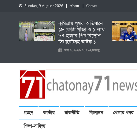
Sunday, 9 August 2026
About
Contact
কুমিল্লায় পৃথক অভিযানে
১৮ কেজি গাঁজা ও ১ লাখ
৯৪ হাজার পিচ বিদেশি
সিগারেটসহ আটক ১
আগ ৭, ২০২৬ / ০৭:০২অপরাহ্ণ
চেতনায় একাত্তর নিউজ
প্রচ্ছদ
জাতীয়
রাজনীতি
বিনোদন
খেলার খবর
শিল্প-সাহিত্য