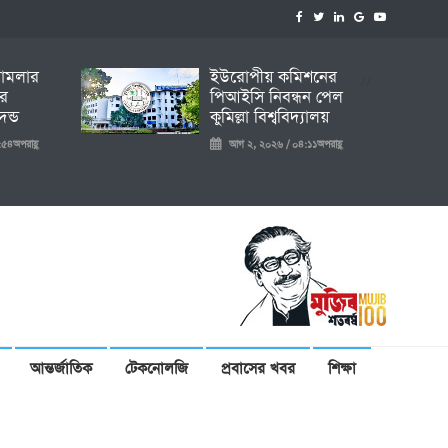
 মামলার
ইউরোপীয় কমিশনের
//
ির
পিআইসি নিবন্ধন পেল
ন্ড
কুমিল্লা বিশ্ববিদ্যালয়
৫৪অপরাহ্ণ
আগ ২, ২০২৬ / ০৪:১১অপরাহ্ণ
আন্তর্জাতিক
টেকনোলজি
প্রবাসের খবর
শিক্ষা