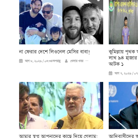
না ফেরার দেশে লিওনেল মেসির বাবা!
কুমিল্লায় পৃথ
লাখ ৯৪ হাজার 
আগ ৮, ২০২৬ / ০৩:৩৪অপরাহ্ণ
খেলার খবর
আটক ১
আগ ৭, ২০২৬ / ০৭:
আমার স্বপ্ন আপনাদের কাছে দিয়ে গেলাম:
আদিবাসীদের অধিক