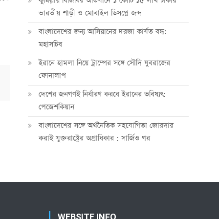
কুমিল্লায় বিজিবির অভিযানে ১ কোটি ১৫ লাখ টাকার
ভারতীয় শাড়ী ও মোবাইল ডিসপ্লে জব্দ
বাংলাদেশের জন্য আসিয়ানের দরজা কার্যত বন্ধ:
মহাসচিব
ইরানে হামলা নিয়ে ট্রাম্পের সঙ্গে সৌদি যুবরাজের
ফোনালাপ
দেশের জনগণই নির্ধারণ করবে ইরানের ভবিষ্যৎ:
পেজেশকিয়ান
বাংলাদেশের সঙ্গে অর্থনৈতিক সহযোগিতা জোরদার
করাই যুক্তরাষ্ট্রের অগ্রাধিকার : সার্জিও গর
WEBSITE INFO