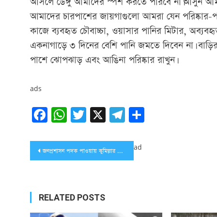
আসলে ডেঙ্গু আমাদের স্পর্শ করতে পারবে না।আসুন আম
আমাদের চারপাশের জায়গাগুলো আমরা যেন পরিষ্কার-পরিচ
কাজে ব্যবহৃত চৌবাচ্চা, ওয়াসার পানির মিটার, অব্যবহৃত
একনাগাড়ে ৩ দিনের বেশি পানি জমতে দিবেন না। বাড়ির
পাশে ঝোপঝাড় এবং আঙিনা পরিষ্কার রাখুন।
ads
Facebook
WhatsApp
Twitter
X
Telegram
Share
Post
ad
জনপ্রশাসন পদক পাওয়ায় কুমিল্লার ৩ কর্মকর্তাকে সংবর্ধনা
navigation
RELATED POSTS