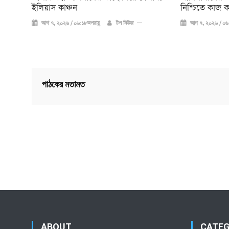
ইলিয়াস কাঞ্চন
নিশ্চিতে কাজ 
আগ ৭, ২০২৬ / ০৬:১৮অপরাহ্ণ
টপ নিউজ
আগ ৭, ২০২৬ / ০৬:
পাঠকের মতামত
ABOUT
CATE