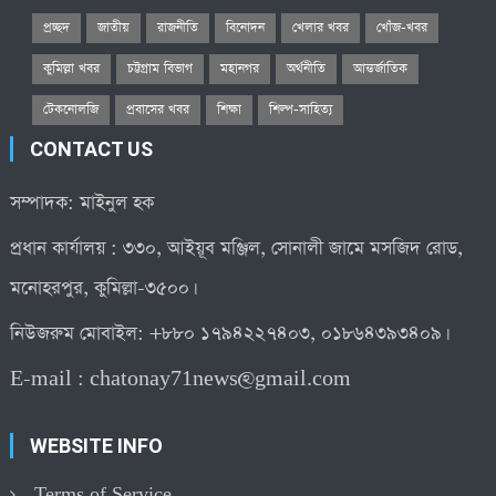
প্রচ্ছদ
জাতীয়
রাজনীতি
বিনোদন
খেলার খবর
খোঁজ-খবর
কুমিল্লা খবর
চট্টগ্রাম বিভাগ
মহানগর
অর্থনীতি
আন্তর্জাতিক
টেকনোলজি
প্রবাসের খবর
শিক্ষা
শিল্প-সাহিত্য
CONTACT US
সম্পাদক: মাইনুল হক
প্রধান কার্যালয় : ৩৩০, আইয়ূব মঞ্জিল, সোনালী জামে মসজিদ রোড,
মনোহরপুর, কুমিল্লা-৩৫০০।
নিউজরুম মোবাইল: +৮৮০ ১৭৯৪২২৭৪০৩, ০১৮৬৪৩৯৩৪০৯।
E-mail :
chatonay71news@gmail.com
WEBSITE INFO
Terms of Service