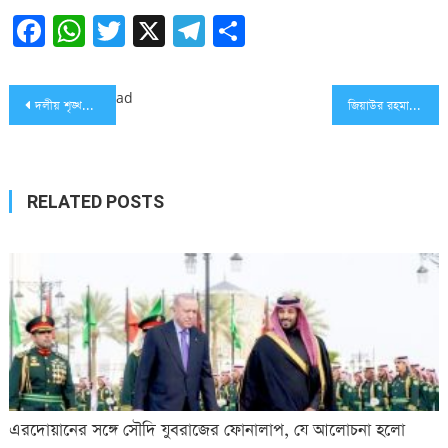
Facebook
WhatsApp
Twitter
X
Telegram
Share
Post
ad
দলীয় শৃঙ্খলা ভঙ্গকারীদের বিরুদ্ধে সাংগঠনিক ব্যবস্থা নেওয়া হবে: ওবায়দুল কাদের
জিয়াউর রহমান স্বাধীনতার ঘোষক ছিলেন না, ছিলেন তিন নম্বর পাঠক
navigation
RELATED POSTS
এরদোয়ানের সঙ্গে সৌদি যুবরাজের ফোনালাপ, যে আলোচনা হলো