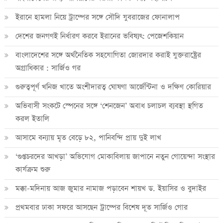
ইরানে হামলা নিয়ে ট্রাম্পের সঙ্গে সৌদি যুবরাজের ফোনালাপ
দেশের জনগণই নির্ধারণ করবে ইরানের ভবিষ্যৎ: পেজেশকিয়ান
বাংলাদেশের সঙ্গে অর্থনৈতিক সহযোগিতা জোরদার করাই যুক্তরাষ্ট্রের
অগ্রাধিকার : সার্জিও গর
গুরুত্বপূর্ণ খনিজ খাতে অংশীদারত্ব ঘোষণা আর্জেন্টিনা ও দক্ষিণ কোরিয়ার
অভিবাসী সংকটে স্পেনের সঙ্গে ‘শেনজেন’ অবাধ চলাচল ব্যবস্থা স্থগিত
করল ইতালি
আসামে বন্যায় মৃত বেড়ে ৮২, পানিবন্দি প্রায় দুই লাখ
‘গুপ্তচরদের আখড়া’ অভিযোগ মোকাবিলায় জাপানে নতুন গোয়েন্দা সংস্থার
কার্যক্রম শুরু
মক্কা-মদিনায় আজ জুমার নামাজ পড়াবেন শায়খ ড. ইয়াসির ও বুদাইর
প্রথমবার ঢাকা সফরে আসছেন ট্রাম্পের বিশেষ দূত সার্জিও গোর