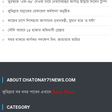
তুরস্ককে ‘এফ-৩৫’ দেওয়া নিয়ে নেতানিয়াহুর আপত্তি উড়িয়ে দিলেন ট্রাম্প
কুমিল্লায় ব্র‍্যাকের রেফারেল কর্মশালা অনুষ্ঠিত
কাজের চাপে দিশেহারা জাপানের প্রধানমন্ত্রী, ঘুমান মাত্র ‘৩ ঘণ্টা’
সৌদি আরবে ১৫ হাজার অভিবাসী গ্রেপ্তার
সময় থাকতে কার্যকর পদক্ষেপ নিন: জামায়াত আমির
ABOUT CHATONAY71NEWS.COM
কুমিল্লার সব খবর পাবেন এখানে
Read More
CATEGORY