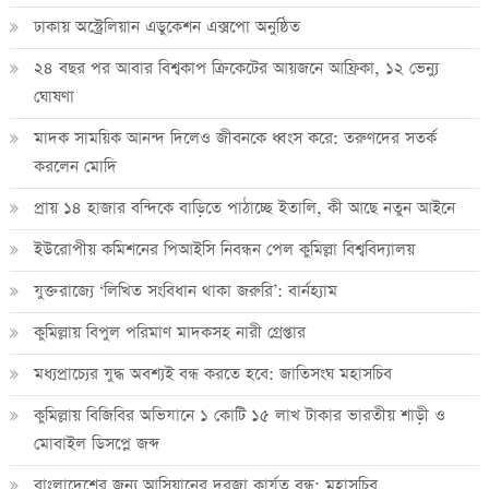
ঢাকায় অস্ট্রেলিয়ান এডুকেশন এক্সপো অনুষ্ঠিত
২৪ বছর পর আবার বিশ্বকাপ ক্রিকে‌টের আয়জনে আফ্রিকা, ১২ ভেন্যু
ঘোষণা
মাদক সাময়িক আনন্দ দিলেও জীবনকে ধ্বংস করে: তরুণদের সতর্ক
করলেন মোদি
প্রায় ১৪ হাজার বন্দিকে বাড়িতে পাঠাচ্ছে ইতালি, কী আছে নতুন আইনে
ইউরোপীয় কমিশনের পিআইসি নিবন্ধন পেল কুমিল্লা বিশ্ববিদ্যালয়
যুক্তরাজ্যে ‘লিখিত সংবিধান থাকা জরুরি’: বার্নহ্যাম
কুমিল্লায় বিপুল পরিমাণ মাদকসহ নারী গ্রেপ্তার
মধ্যপ্রাচ্যের যুদ্ধ অবশ্যই বন্ধ করতে হবে: জাতিসংঘ মহাসচিব
কুমিল্লায় বিজিবির অভিযানে ১ কোটি ১৫ লাখ টাকার ভারতীয় শাড়ী ও
মোবাইল ডিসপ্লে জব্দ
বাংলাদেশের জন্য আসিয়ানের দরজা কার্যত বন্ধ: মহাসচিব