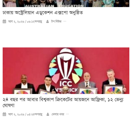
ঢাকায় অস্ট্রেলিয়ান এডুকেশন এক্সপো অনুষ্ঠিত
আগ ২, ২০২৬ / ০৬:১২অপরাহ্ণ
টপ নিউজ
২৪ বছর পর আবার বিশ্বকাপ ক্রিকে‌টের আয়জনে আফ্রিকা, ১২ ভেন্যু
ঘোষণা
আগ ২, ২০২৬ / ০৫:২৪অপরাহ্ণ
খেলার খবর