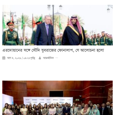
এরদোয়ানের সঙ্গে সৌদি যুবরাজের ফোনালাপ, যে আলোচনা হলো
আগ ৪, ২০২৬ / ০৯:২২পূর্বাহ্ণ
আন্তর্জাতিক