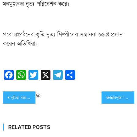
মনমুগ্ধকর নৃৃৃত্য পরিবেশন করে৷
পরে সংগঠনের কৃতি নৃত্য শিল্পীদের সম্মাননা ক্রেস্ট প্রদান
করেন অতিথিরা৷
Facebook
WhatsApp
Twitter
X
Telegram
Share
Post
ad
কুমিল্লা সংরাইশ শিশু পরিবারে শীতকালীন পিঠা উৎসব ও সাংস্কৃতিক অনুষ্ঠান
জগন্নাথপুরে “এলইডি টিভি ব্যাডমিন্টন টুর্নামেন্ট” এর ফাইনাল ও পুরস্কার বিতরণী
navigation
RELATED POSTS