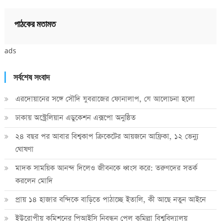
পাঠকের মতামত
ads
সর্বশেষ সংবাদ
এরদোয়ানের সঙ্গে সৌদি যুবরাজের ফোনালাপ, যে আলোচনা হলো
ঢাকায় অস্ট্রেলিয়ান এডুকেশন এক্সপো অনুষ্ঠিত
২৪ বছর পর আবার বিশ্বকাপ ক্রিকে‌টের আয়জনে আফ্রিকা, ১২ ভেন্যু
ঘোষণা
মাদক সাময়িক আনন্দ দিলেও জীবনকে ধ্বংস করে: তরুণদের সতর্ক
করলেন মোদি
প্রায় ১৪ হাজার বন্দিকে বাড়িতে পাঠাচ্ছে ইতালি, কী আছে নতুন আইনে
ইউরোপীয় কমিশনের পিআইসি নিবন্ধন পেল কুমিল্লা বিশ্ববিদ্যালয়