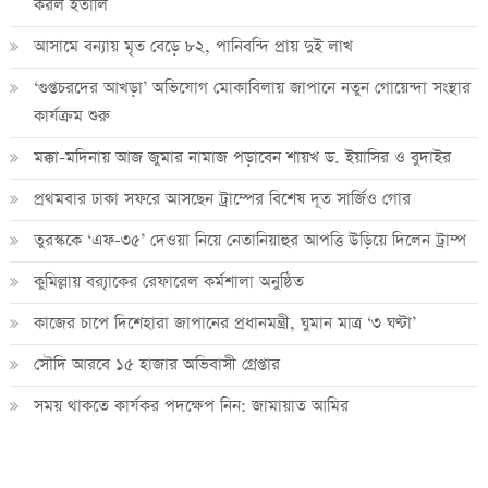
করল ইতালি
আসামে বন্যায় মৃত বেড়ে ৮২, পানিবন্দি প্রায় দুই লাখ
‘গুপ্তচরদের আখড়া’ অভিযোগ মোকাবিলায় জাপানে নতুন গোয়েন্দা সংস্থার
কার্যক্রম শুরু
মক্কা-মদিনায় আজ জুমার নামাজ পড়াবেন শায়খ ড. ইয়াসির ও বুদাইর
প্রথমবার ঢাকা সফরে আসছেন ট্রাম্পের বিশেষ দূত সার্জিও গোর
তুরস্ককে ‘এফ-৩৫’ দেওয়া নিয়ে নেতানিয়াহুর আপত্তি উড়িয়ে দিলেন ট্রাম্প
কুমিল্লায় ব্র‍্যাকের রেফারেল কর্মশালা অনুষ্ঠিত
কাজের চাপে দিশেহারা জাপানের প্রধানমন্ত্রী, ঘুমান মাত্র ‘৩ ঘণ্টা’
সৌদি আরবে ১৫ হাজার অভিবাসী গ্রেপ্তার
সময় থাকতে কার্যকর পদক্ষেপ নিন: জামায়াত আমির