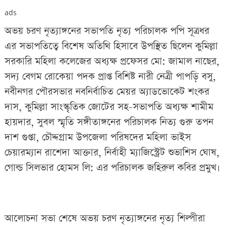
ads
অভয় চরণ নৃত্যাঙ্গনের সভাপতি নৃত্য পরিচালক পপি সূত্রধর
এর সভাপতিত্বে বিশেষ অতিথি হিসাবে উপস্থিত ছিলেন কুমিল্লা
সরকারি মহিলা কলেজের অধ্যক্ষ প্রফেসর মো: জামাল নাছের,
সদ্য বেগম রোকেয়া পদক প্রাপ্ত বিশিষ্ট নারী নেত্রী পাপড়ি বসু,
নবীনগর পৌরসভার নবনির্বাচিত মেয়র অ্যাডভোকেট শংকর
দাস, কুমিল্লা সাংস্কৃতিক জোটের সহ-সভাপতি অধ্যক্ষ শামীম
হায়দার, সুবল স্মৃতি সঙ্গীতাঙ্গনের পরিচালক নিত্য গুরু তপন
দাশ গুপ্তা, চৌদ্দগ্রাম উপজেলা পরিষদের মহিলা ভাইস
চেয়ারম্যান রাশেদা আক্তার, নির্বাহী ম্যাজিস্ট্রেট শুভাশিস ঘোষ,
গোল্ড সিলভার হোমস লি: এর পরিচালক জহিরুল কবির প্রমুখ৷
আলোচনা সভা শেষে অভয় চরণ নৃত্যাঙ্গনের নৃত্য শিল্পীরা