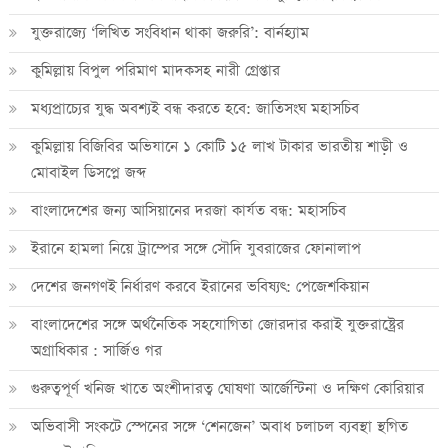
যুক্তরাজ্যে ‘লিখিত সংবিধান থাকা জরুরি’: বার্নহ্যাম
কুমিল্লায় বিপুল পরিমাণ মাদকসহ নারী গ্রেপ্তার
মধ্যপ্রাচ্যের যুদ্ধ অবশ্যই বন্ধ করতে হবে: জাতিসংঘ মহাসচিব
কুমিল্লায় বিজিবির অভিযানে ১ কোটি ১৫ লাখ টাকার ভারতীয় শাড়ী ও
মোবাইল ডিসপ্লে জব্দ
বাংলাদেশের জন্য আসিয়ানের দরজা কার্যত বন্ধ: মহাসচিব
ইরানে হামলা নিয়ে ট্রাম্পের সঙ্গে সৌদি যুবরাজের ফোনালাপ
দেশের জনগণই নির্ধারণ করবে ইরানের ভবিষ্যৎ: পেজেশকিয়ান
বাংলাদেশের সঙ্গে অর্থনৈতিক সহযোগিতা জোরদার করাই যুক্তরাষ্ট্রের
অগ্রাধিকার : সার্জিও গর
গুরুত্বপূর্ণ খনিজ খাতে অংশীদারত্ব ঘোষণা আর্জেন্টিনা ও দক্ষিণ কোরিয়ার
অভিবাসী সংকটে স্পেনের সঙ্গে ‘শেনজেন’ অবাধ চলাচল ব্যবস্থা স্থগিত