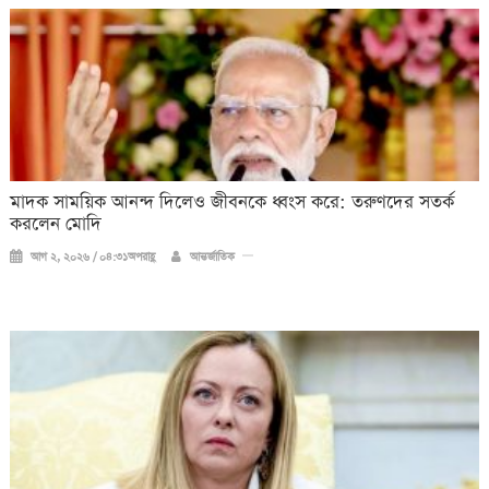
মাদক সাময়িক আনন্দ দিলেও জীবনকে ধ্বংস করে: তরুণদের সতর্ক
করলেন মোদি
আগ ২, ২০২৬ / ০৪:৩১অপরাহ্ণ
আন্তর্জাতিক