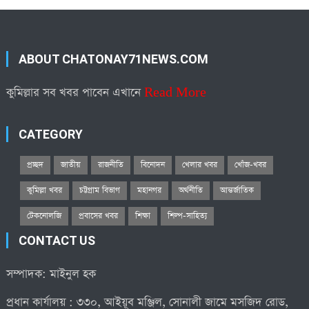
ABOUT CHATONAY71NEWS.COM
কুমিল্লার সব খবর পাবেন এখানে
Read More
CATEGORY
প্রচ্ছদ
জাতীয়
রাজনীতি
বিনোদন
খেলার খবর
খোঁজ-খবর
কুমিল্লা খবর
চট্টগ্রাম বিভাগ
মহানগর
অর্থনীতি
আন্তর্জাতিক
টেকনোলজি
প্রবাসের খবর
শিক্ষা
শিল্প-সাহিত্য
CONTACT US
সম্পাদক: মাইনুল হক
প্রধান কার্যালয় : ৩৩০, আইয়ূব মঞ্জিল, সোনালী জামে মসজিদ রোড,