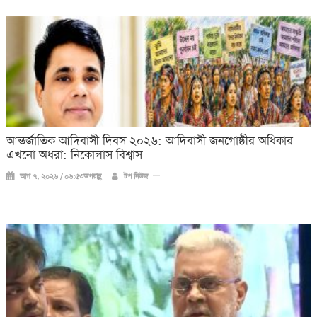
আন্তর্জাতিক আদিবাসী দিবস ২০২৬: আদিবাসী জনগোষ্ঠীর অধিকার
এখনো অধরা: নিকোলাস বিশ্বাস
আগ ৭, ২০২৬ / ০৬:৫৩অপরাহ্ণ
টপ নিউজ