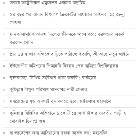
ঢাকায় অস্ট্রেলিয়ান এডুকেশন এক্সপো অনুষ্ঠিত
২৪ বছর পর আবার বিশ্বকাপ ক্রিকে‌টের আয়জনে আফ্রিকা, ১২ ভেন্যু
ঘোষণা
মাদক সাময়িক আনন্দ দিলেও জীবনকে ধ্বংস করে: তরুণদের সতর্ক
করলেন মোদি
প্রায় ১৪ হাজার বন্দিকে বাড়িতে পাঠাচ্ছে ইতালি, কী আছে নতুন আইনে
ইউরোপীয় কমিশনের পিআইসি নিবন্ধন পেল কুমিল্লা বিশ্ববিদ্যালয়
যুক্তরাজ্যে ‘লিখিত সংবিধান থাকা জরুরি’: বার্নহ্যাম
কুমিল্লায় বিপুল পরিমাণ মাদকসহ নারী গ্রেপ্তার
মধ্যপ্রাচ্যের যুদ্ধ অবশ্যই বন্ধ করতে হবে: জাতিসংঘ মহাসচিব
কুমিল্লায় বিজিবির অভিযানে ১ কোটি ১৫ লাখ টাকার ভারতীয় শাড়ী ও
মোবাইল ডিসপ্লে জব্দ
বাংলাদেশের জন্য আসিয়ানের দরজা কার্যত বন্ধ: মহাসচিব