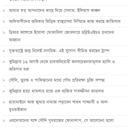
আমার স্বপ্ন আপনাদের কাছে দিয়ে গেলাম: ইলিয়াস কাঞ্চন
আদিবাসীদের অধিকার ভিত্তিক স্বাস্থ্যসেবা নিশ্চিতে কাজ করছে জাতিসংঘ
ডিআর কঙ্গোতে ইবোলা মোকাবিলা জোরদারে ডব্লিউএইচও প্রধানের
আহ্বান
যুক্তরাষ্ট্রে জন্ম নিলেই নাগরিক- এই সুযোগ সীমিত করছেন ট্রাম্প
কুমিল্লায় ১৬ আগস্ট থেকে মাদকবিরোধী জনসচেতনতামূলক র‍্যালি ও
অভিযান শুরু
সৌদি, তুরস্ক ও পাকিস্তানের মধ্যে যৌথ প্রতিরক্ষা চুক্তি সম্পন্ন
কুমিল্লায় হত্যা মামলার রায়ে এক ব্যক্তির যাবজ্জীবন কারাদন্ড
হারামাইনে আজ জুমার নামাজ পড়াবেন শায়খ গাজ্জাবী ও আল-
বুওয়াইজান
এরদোয়ানের সঙ্গে সৌদি যুবরাজের ফোনালাপ, যে আলোচনা হলো