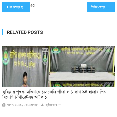
Post
ad
কে হচ্ছেন যুক্তরাজ্যের নতুন প্রধানমন্ত্রী
ভিনির জোড়া গোলে স্কটল্যান্ডকে উড়িয়ে গ্রুপ চ্যাম্পিয়ন ব্রাজিল
navigation
RELATED POSTS
কুমিল্লায় পৃথক অভিযানে ১৮ কেজি গাঁজা ও ১ লাখ ৯৪ হাজার পিচ
বিদেশি সিগারেটসহ আটক ১
আগ ৭, ২০২৬ / ০৭:০২অপরাহ্ণ
কুমিল্লা খবর