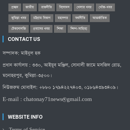
প্রচ্ছদ
জাতীয়
রাজনীতি
বিনোদন
খেলার খবর
খোঁজ-খবর
কুমিল্লা খবর
চট্টগ্রাম বিভাগ
মহানগর
অর্থনীতি
আন্তর্জাতিক
টেকনোলজি
প্রবাসের খবর
শিক্ষা
শিল্প-সাহিত্য
CONTACT US
সম্পাদক: মাইনুল হক
প্রধান কার্যালয় : ৩৩০, আইয়ূব মঞ্জিল, সোনালী জামে মসজিদ রোড,
মনোহরপুর, কুমিল্লা-৩৫০০।
নিউজরুম মোবাইল: +৮৮০ ১৭৯৪২২৭৪০৩, ০১৮৬৪৩৯৩৪০৯।
E-mail :
chatonay71news@gmail.com
WEBSITE INFO
Terms of Service