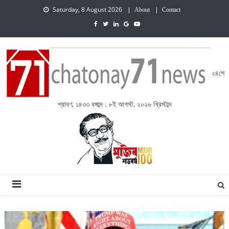
Saturday, 8 August 2026
About
Contact
২৪শে
শ্রাবণ, ১৪৩৩ বঙ্গাব্দ . ৮ই আগস্ট, ২০২৬ খ্রিস্টাব্দ
চেতনায় একাত্তর নিউজ