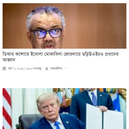
ডিআর কঙ্গোতে ইবোলা মোকাবিলা জোরদারে ডব্লিউএইচও প্রধানের
আহ্বান
আগ ৭, ২০২৬ / ০৬:০৭অপরাহ্ণ
আন্তর্জাতিক