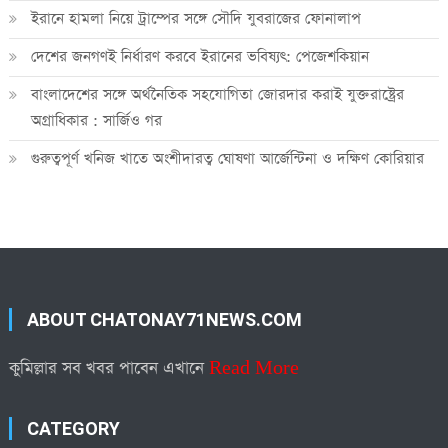
ইরানে হামলা নিয়ে ট্রাম্পের সঙ্গে সৌদি যুবরাজের ফোনালাপ
দেশের জনগণই নির্ধারণ করবে ইরানের ভবিষ্যৎ: পেজেশকিয়ান
বাংলাদেশের সঙ্গে অর্থনৈতিক সহযোগিতা জোরদার করাই যুক্তরাষ্ট্রের
অগ্রাধিকার : সার্জিও গর
গুরুত্বপূর্ণ খনিজ খাতে অংশীদারত্ব ঘোষণা আর্জেন্টিনা ও দক্ষিণ কোরিয়ার
ABOUT CHATONAY71NEWS.COM
কুমিল্লার সব খবর পাবেন এখানে
Read More
CATEGORY