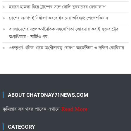
ইরানে হামলা নিয়ে ট্রাম্পের সঙ্গে সৌদি যুবরাজের ফোনালাপ
দেশের জনগণই নির্ধারণ করবে ইরানের ভবিষ্যৎ: পেজেশকিয়ান
বাংলাদেশের সঙ্গে অর্থনৈতিক সহযোগিতা জোরদার করাই যুক্তরাষ্ট্রের
অগ্রাধিকার : সার্জিও গর
গুরুত্বপূর্ণ খনিজ খাতে অংশীদারত্ব ঘোষণা আর্জেন্টিনা ও দক্ষিণ কোরিয়ার
ABOUT CHATONAY71NEWS.COM
কুমিল্লার সব খবর পাবেন এখানে
Read More
CATEGORY