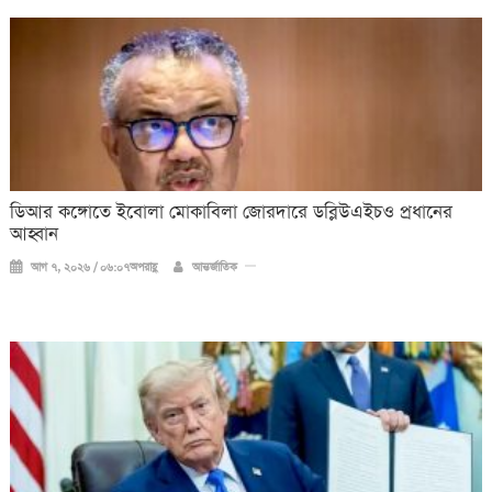
ডিআর কঙ্গোতে ইবোলা মোকাবিলা জোরদারে ডব্লিউএইচও প্রধানের
আহ্বান
আগ ৭, ২০২৬ / ০৬:০৭অপরাহ্ণ
আন্তর্জাতিক