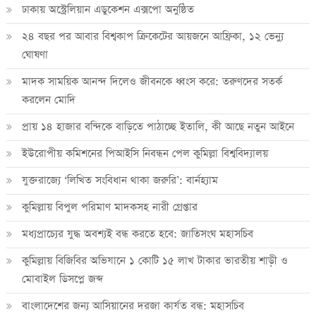
ঢাকায় অস্ট্রেলিয়ান এডুকেশন এক্সপো অনুষ্ঠিত
২৪ বছর পর আবার বিশ্বকাপ ক্রিকে‌টের আয়জনে আফ্রিকা, ১২ ভেন্যু
ঘোষণা
মাদক সাময়িক আনন্দ দিলেও জীবনকে ধ্বংস করে: তরুণদের সতর্ক
করলেন মোদি
প্রায় ১৪ হাজার বন্দিকে বাড়িতে পাঠাচ্ছে ইতালি, কী আছে নতুন আইনে
ইউরোপীয় কমিশনের পিআইসি নিবন্ধন পেল কুমিল্লা বিশ্ববিদ্যালয়
যুক্তরাজ্যে ‘লিখিত সংবিধান থাকা জরুরি’: বার্নহ্যাম
কুমিল্লায় বিপুল পরিমাণ মাদকসহ নারী গ্রেপ্তার
মধ্যপ্রাচ্যের যুদ্ধ অবশ্যই বন্ধ করতে হবে: জাতিসংঘ মহাসচিব
কুমিল্লায় বিজিবির অভিযানে ১ কোটি ১৫ লাখ টাকার ভারতীয় শাড়ী ও
মোবাইল ডিসপ্লে জব্দ
বাংলাদেশের জন্য আসিয়ানের দরজা কার্যত বন্ধ: মহাসচিব