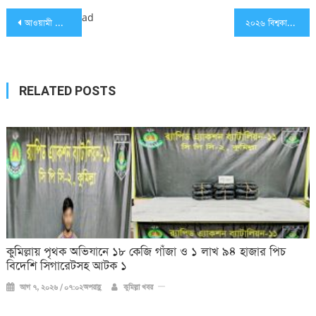
Post
ad
আওয়ামী লীগের প্রতিষ্ঠাবার্ষিকী আজ
২০২৬ বিশ্বকাপ ফুটবল ফাইনালে উপস্থিত থাকবেন ডোনাল্ড ট্রাম্প
navigation
RELATED POSTS
কুমিল্লায় পৃথক অভিযানে ১৮ কেজি গাঁজা ও ১ লাখ ৯৪ হাজার পিচ
বিদেশি সিগারেটসহ আটক ১
আগ ৭, ২০২৬ / ০৭:০২অপরাহ্ণ
কুমিল্লা খবর