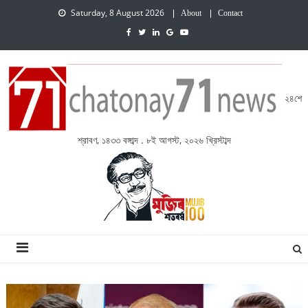
Saturday, 8 August 2026
About
Contact
২৪শে
শ্রাবণ, ১৪৩৩ বঙ্গাব্দ . ৮ই আগস্ট, ২০২৬ খ্রিস্টাব্দ
চেতনায় একাত্তর নিউজ