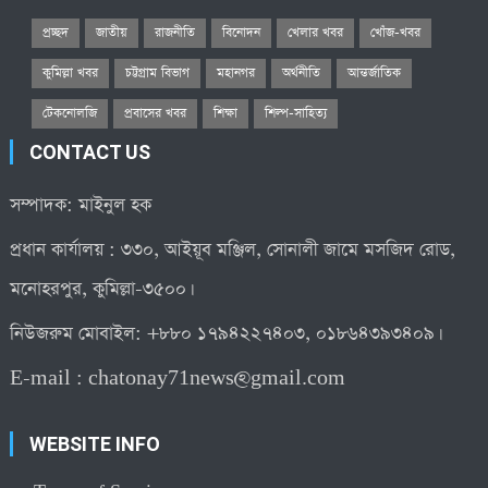
প্রচ্ছদ
জাতীয়
রাজনীতি
বিনোদন
খেলার খবর
খোঁজ-খবর
কুমিল্লা খবর
চট্টগ্রাম বিভাগ
মহানগর
অর্থনীতি
আন্তর্জাতিক
টেকনোলজি
প্রবাসের খবর
শিক্ষা
শিল্প-সাহিত্য
CONTACT US
সম্পাদক: মাইনুল হক
প্রধান কার্যালয় : ৩৩০, আইয়ূব মঞ্জিল, সোনালী জামে মসজিদ রোড,
মনোহরপুর, কুমিল্লা-৩৫০০।
নিউজরুম মোবাইল: +৮৮০ ১৭৯৪২২৭৪০৩, ০১৮৬৪৩৯৩৪০৯।
E-mail :
chatonay71news@gmail.com
WEBSITE INFO