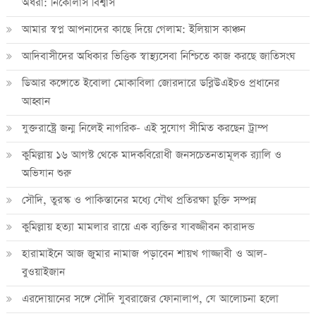
অধরা: নিকোলাস বিশ্বাস
আমার স্বপ্ন আপনাদের কাছে দিয়ে গেলাম: ইলিয়াস কাঞ্চন
আদিবাসীদের অধিকার ভিত্তিক স্বাস্থ্যসেবা নিশ্চিতে কাজ করছে জাতিসংঘ
ডিআর কঙ্গোতে ইবোলা মোকাবিলা জোরদারে ডব্লিউএইচও প্রধানের
আহ্বান
যুক্তরাষ্ট্রে জন্ম নিলেই নাগরিক- এই সুযোগ সীমিত করছেন ট্রাম্প
কুমিল্লায় ১৬ আগস্ট থেকে মাদকবিরোধী জনসচেতনতামূলক র‍্যালি ও
অভিযান শুরু
সৌদি, তুরস্ক ও পাকিস্তানের মধ্যে যৌথ প্রতিরক্ষা চুক্তি সম্পন্ন
কুমিল্লায় হত্যা মামলার রায়ে এক ব্যক্তির যাবজ্জীবন কারাদন্ড
হারামাইনে আজ জুমার নামাজ পড়াবেন শায়খ গাজ্জাবী ও আল-
বুওয়াইজান
এরদোয়ানের সঙ্গে সৌদি যুবরাজের ফোনালাপ, যে আলোচনা হলো