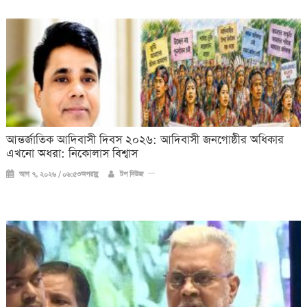
আন্তর্জাতিক আদিবাসী দিবস ২০২৬: আদিবাসী জনগোষ্ঠীর অধিকার
এখনো অধরা: নিকোলাস বিশ্বাস
আগ ৭, ২০২৬ / ০৬:৫৩অপরাহ্ণ
টপ নিউজ