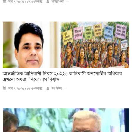
আগ ৭, ২০২৬ / ০৭:০২অপরাহ্ণ
কুমিল্লা খবর
আন্তর্জাতিক আদিবাসী দিবস ২০২৬: আদিবাসী জনগোষ্ঠীর অধিকার
এখনো অধরা: নিকোলাস বিশ্বাস
আগ ৭, ২০২৬ / ০৬:৫৩অপরাহ্ণ
টপ নিউজ