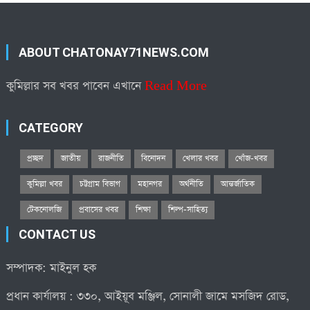
ABOUT CHATONAY71NEWS.COM
কুমিল্লার সব খবর পাবেন এখানে
Read More
CATEGORY
প্রচ্ছদ
জাতীয়
রাজনীতি
বিনোদন
খেলার খবর
খোঁজ-খবর
কুমিল্লা খবর
চট্টগ্রাম বিভাগ
মহানগর
অর্থনীতি
আন্তর্জাতিক
টেকনোলজি
প্রবাসের খবর
শিক্ষা
শিল্প-সাহিত্য
CONTACT US
সম্পাদক: মাইনুল হক
প্রধান কার্যালয় : ৩৩০, আইয়ূব মঞ্জিল, সোনালী জামে মসজিদ রোড,