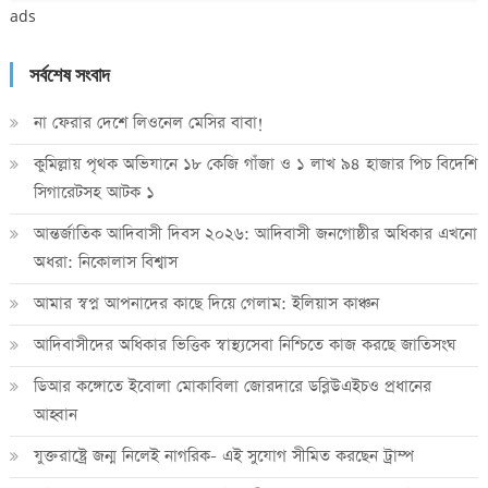
ads
সর্বশেষ সংবাদ
না ফেরার দেশে লিওনেল মেসির বাবা!
কুমিল্লায় পৃথক অভিযানে ১৮ কেজি গাঁজা ও ১ লাখ ৯৪ হাজার পিচ বিদেশি
সিগারেটসহ আটক ১
আন্তর্জাতিক আদিবাসী দিবস ২০২৬: আদিবাসী জনগোষ্ঠীর অধিকার এখনো
অধরা: নিকোলাস বিশ্বাস
আমার স্বপ্ন আপনাদের কাছে দিয়ে গেলাম: ইলিয়াস কাঞ্চন
আদিবাসীদের অধিকার ভিত্তিক স্বাস্থ্যসেবা নিশ্চিতে কাজ করছে জাতিসংঘ
ডিআর কঙ্গোতে ইবোলা মোকাবিলা জোরদারে ডব্লিউএইচও প্রধানের
আহ্বান
যুক্তরাষ্ট্রে জন্ম নিলেই নাগরিক- এই সুযোগ সীমিত করছেন ট্রাম্প