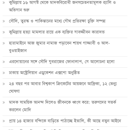
কুমিল্লায় ১৬ আগস্ট থেকে মাদকবিরোধী জনসচেতনতামূলক র‍্যালি ও
অভিযান শুরু
সৌদি, তুরস্ক ও পাকিস্তানের মধ্যে যৌথ প্রতিরক্ষা চুক্তি সম্পন্ন
কুমিল্লায় হত্যা মামলার রায়ে এক ব্যক্তির যাবজ্জীবন কারাদন্ড
হারামাইনে আজ জুমার নামাজ পড়াবেন শায়খ গাজ্জাবী ও আল-
বুওয়াইজান
এরদোয়ানের সঙ্গে সৌদি যুবরাজের ফোনালাপ, যে আলোচনা হলো
ঢাকায় অস্ট্রেলিয়ান এডুকেশন এক্সপো অনুষ্ঠিত
২৪ বছর পর আবার বিশ্বকাপ ক্রিকে‌টের আয়জনে আফ্রিকা, ১২ ভেন্যু
ঘোষণা
মাদক সাময়িক আনন্দ দিলেও জীবনকে ধ্বংস করে: তরুণদের সতর্ক
করলেন মোদি
প্রায় ১৪ হাজার বন্দিকে বাড়িতে পাঠাচ্ছে ইতালি, কী আছে নতুন আইনে