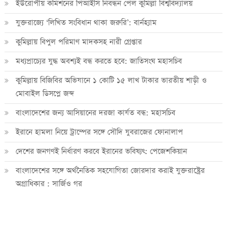
ইউরোপীয় কমিশনের পিআইসি নিবন্ধন পেল কুমিল্লা বিশ্ববিদ্যালয়
যুক্তরাজ্যে ‘লিখিত সংবিধান থাকা জরুরি’: বার্নহ্যাম
কুমিল্লায় বিপুল পরিমাণ মাদকসহ নারী গ্রেপ্তার
মধ্যপ্রাচ্যের যুদ্ধ অবশ্যই বন্ধ করতে হবে: জাতিসংঘ মহাসচিব
কুমিল্লায় বিজিবির অভিযানে ১ কোটি ১৫ লাখ টাকার ভারতীয় শাড়ী ও
মোবাইল ডিসপ্লে জব্দ
বাংলাদেশের জন্য আসিয়ানের দরজা কার্যত বন্ধ: মহাসচিব
ইরানে হামলা নিয়ে ট্রাম্পের সঙ্গে সৌদি যুবরাজের ফোনালাপ
দেশের জনগণই নির্ধারণ করবে ইরানের ভবিষ্যৎ: পেজেশকিয়ান
বাংলাদেশের সঙ্গে অর্থনৈতিক সহযোগিতা জোরদার করাই যুক্তরাষ্ট্রের
অগ্রাধিকার : সার্জিও গর