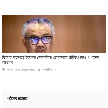
ডিআর কঙ্গোতে ইবোলা মোকাবিলা জোরদারে ডব্লিউএইচও প্রধানের
আহ্বান
আগ ৭, ২০২৬ / ০৬:০৭অপরাহ্ণ
আন্তর্জাতিক
পাঠকের মতামত