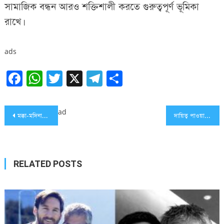
সামাজিক বন্ধন আরও শক্তিশালী করতে গুরুত্বপূর্ণ ভূমিকা
রাখে।
ads
Facebook
WhatsApp
Twitter
X
Telegram
Share
Post
ad
মক্কা-মদিনায় আজ জুমার নামাজ পড়াবেন ড. বালিলাহ ও আল-কাসিম
দায়িত্ব পাওয়ার পর প্রথম বিদেশ সফরে ভারত যাচ্ছেন মিয়ানমারের প্রেসিডেন্ট
navigation
RELATED POSTS