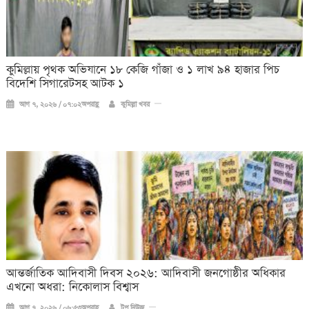
কুমিল্লায় পৃথক অভিযানে ১৮ কেজি গাঁজা ও ১ লাখ ৯৪ হাজার পিচ
বিদেশি সিগারেটসহ আটক ১
আগ ৭, ২০২৬ / ০৭:০২অপরাহ্ণ
কুমিল্লা খবর
আন্তর্জাতিক আদিবাসী দিবস ২০২৬: আদিবাসী জনগোষ্ঠীর অধিকার
এখনো অধরা: নিকোলাস বিশ্বাস
আগ ৭, ২০২৬ / ০৬:৫৩অপরাহ্ণ
টপ নিউজ