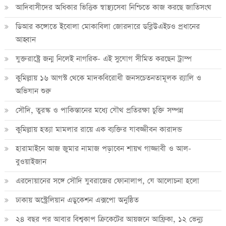
আদিবাসীদের অধিকার ভিত্তিক স্বাস্থ্যসেবা নিশ্চিতে কাজ করছে জাতিসংঘ
ডিআর কঙ্গোতে ইবোলা মোকাবিলা জোরদারে ডব্লিউএইচও প্রধানের
আহ্বান
যুক্তরাষ্ট্রে জন্ম নিলেই নাগরিক- এই সুযোগ সীমিত করছেন ট্রাম্প
কুমিল্লায় ১৬ আগস্ট থেকে মাদকবিরোধী জনসচেতনতামূলক র‍্যালি ও
অভিযান শুরু
সৌদি, তুরস্ক ও পাকিস্তানের মধ্যে যৌথ প্রতিরক্ষা চুক্তি সম্পন্ন
কুমিল্লায় হত্যা মামলার রায়ে এক ব্যক্তির যাবজ্জীবন কারাদন্ড
হারামাইনে আজ জুমার নামাজ পড়াবেন শায়খ গাজ্জাবী ও আল-
বুওয়াইজান
এরদোয়ানের সঙ্গে সৌদি যুবরাজের ফোনালাপ, যে আলোচনা হলো
ঢাকায় অস্ট্রেলিয়ান এডুকেশন এক্সপো অনুষ্ঠিত
২৪ বছর পর আবার বিশ্বকাপ ক্রিকে‌টের আয়জনে আফ্রিকা, ১২ ভেন্যু