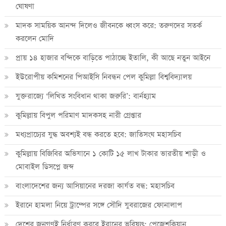
ঘোষণা
মাদক সাময়িক আনন্দ দিলেও জীবনকে ধ্বংস করে: তরুণদের সতর্ক
করলেন মোদি
প্রায় ১৪ হাজার বন্দিকে বাড়িতে পাঠাচ্ছে ইতালি, কী আছে নতুন আইনে
ইউরোপীয় কমিশনের পিআইসি নিবন্ধন পেল কুমিল্লা বিশ্ববিদ্যালয়
যুক্তরাজ্যে ‘লিখিত সংবিধান থাকা জরুরি’: বার্নহ্যাম
কুমিল্লায় বিপুল পরিমাণ মাদকসহ নারী গ্রেপ্তার
মধ্যপ্রাচ্যের যুদ্ধ অবশ্যই বন্ধ করতে হবে: জাতিসংঘ মহাসচিব
কুমিল্লায় বিজিবির অভিযানে ১ কোটি ১৫ লাখ টাকার ভারতীয় শাড়ী ও
মোবাইল ডিসপ্লে জব্দ
বাংলাদেশের জন্য আসিয়ানের দরজা কার্যত বন্ধ: মহাসচিব
ইরানে হামলা নিয়ে ট্রাম্পের সঙ্গে সৌদি যুবরাজের ফোনালাপ
দেশের জনগণই নির্ধারণ করবে ইরানের ভবিষ্যৎ: পেজেশকিয়ান