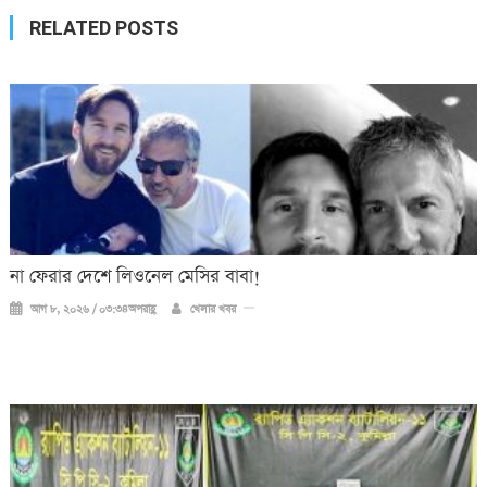
RELATED POSTS
না ফেরার দেশে লিওনেল মেসির বাবা!
আগ ৮, ২০২৬ / ০৩:৩৪অপরাহ্ণ
খেলার খবর