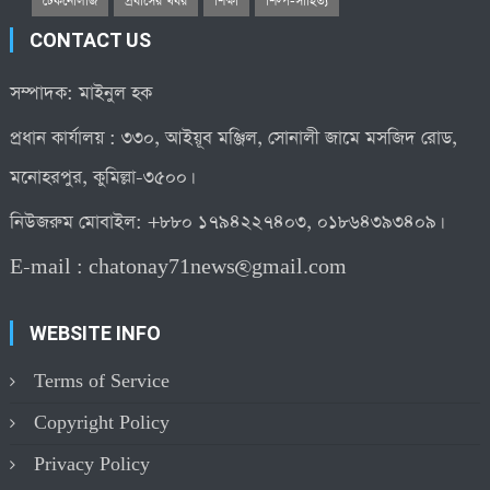
টেকনোলজি
প্রবাসের খবর
শিক্ষা
শিল্প-সাহিত্য
CONTACT US
সম্পাদক: মাইনুল হক
প্রধান কার্যালয় : ৩৩০, আইয়ূব মঞ্জিল, সোনালী জামে মসজিদ রোড,
মনোহরপুর, কুমিল্লা-৩৫০০।
নিউজরুম মোবাইল: +৮৮০ ১৭৯৪২২৭৪০৩, ০১৮৬৪৩৯৩৪০৯।
E-mail :
chatonay71news@gmail.com
WEBSITE INFO
Terms of Service
Copyright Policy
Privacy Policy