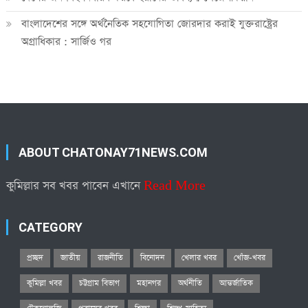
বাংলাদেশের সঙ্গে অর্থনৈতিক সহযোগিতা জোরদার করাই যুক্তরাষ্ট্রের
অগ্রাধিকার : সার্জিও গর
ABOUT CHATONAY71NEWS.COM
কুমিল্লার সব খবর পাবেন এখানে
Read More
CATEGORY
প্রচ্ছদ
জাতীয়
রাজনীতি
বিনোদন
খেলার খবর
খোঁজ-খবর
কুমিল্লা খবর
চট্টগ্রাম বিভাগ
মহানগর
অর্থনীতি
আন্তর্জাতিক