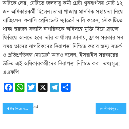
আটকে দেয়, যেটিতে জলবায়ু কর্মী গ্রেটা থুনবার্গসহ মোট ১২
জন অধিকারকর্মী ছিলেন। তারা গাজায় মানবিক সহায়তা নিয়ে
যাচ্ছিলেন। ফরাসি প্রেসিডেন্ট ম্যাক্রোঁ দাবি করেন, নৌকাটিতে
থাকা ছয়জন ফরাসি নাগরিককে অবিলম্বে মুক্তি দিয়ে ফ্রান্সে
ফিরিয়ে আনতে হবে। তাঁর কার্যালয় জানায়, ফ্রান্স সরকার সব
সময় তাদের নাগরিকদের নিরাপত্তা নিশ্চিত করার জন্য সতর্ক
ও প্রতিশ্রুতিবদ্ধ। ম্যাক্রোঁ আরও বলেন, ইসরাইল সরকারের
উচিত এই অধিকারকর্মীদের নিরাপত্তা নিশ্চিত করা। তথ্যসূত্র:
এএফপি
Facebook
WhatsApp
Twitter
X
Telegram
Share
Post
ad
ইতালিতে বসবাসরত বাংলাদেশিসহ ২৫ লাখ প্রবাসীর জন্য বড় দুঃসংবাদ
গোপীনাথপুর শহীদ বাবুল উচ্চ বিদ্যালয়ের এসএসসি-৮৭ ব্যাচের পুনর্মিলনী অনুষ্ঠিত
navigation